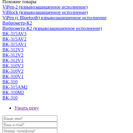
Похожие товары
ViPen-2 (взрывозащищенное исполнение)
ViBlock (взрывозащищенное исполнение)
ViPen (с Bluetooth) взрывозащищенное исполнение
Виброметр-К2
Виброметр-К2 (взрывозащищенное исполнение)
ВК-315AV3
ВК-315AV2
ВК-315AV1
ВК-312V3
ВК-312V2
ВК-312V1
ВК-310V3
ВК-310V2
ВК-310V1
ВК-310
ВК-315AМ2
ВК-310М2
ВК-310
Узнать цену