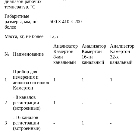
диапазон рабочих
температур, °C
Габаритные
размеры, мм, не
500 × 410 × 200
более
Масса, кг, не более
12,5
Анализатор
Анализатор
Анализатор
Камертон
Камертон
Камертон
№
Наименование
8-ми
16-ти
32-х
канальный
канальный
канальный
Прибор для
измерения и
1
1
1
1
анализа сигналов
Камертон
- 8 каналов
2
регистрации
1
-
-
(встроенные)
- 16 каналов
3
регистрации
-
1
-
(встроенные)