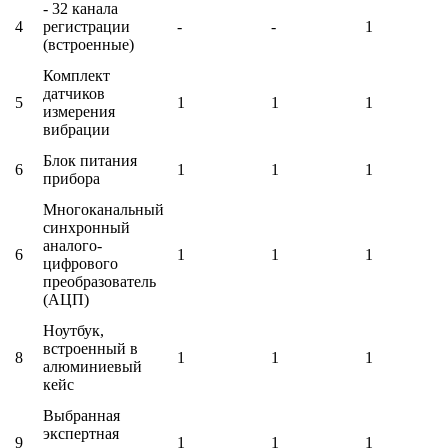
- 32 канала
4
регистрации
-
-
1
(встроенные)
Комплект
датчиков
5
1
1
1
измерения
вибрации
Блок питания
6
1
1
1
прибора
Многоканальный
синхронный
аналого-
6
1
1
1
цифрового
преобразователь
(АЦП)
Ноутбук,
встроенный в
8
1
1
1
алюминиевый
кейс
Выбранная
экспертная
9
1
1
1