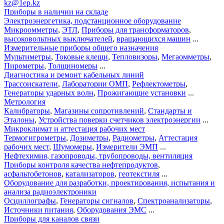
kz@1ep.kz
Приборы в наличии на складе
Электроэнергетика, подстанционное оборудование
Микроомметры
,
ЭТЛ
,
Приборы для трансформаторов
,
высоковольтных выключателей
,
вращающихся машин
...
Измерительные приборы общего назначения
Мультиметры
,
Токовые клещи
,
Тепловизоры
,
Мегаомметры
,
Пирометры
,
Толщиномеры
...
Диагностика и ремонт кабельных линий
Трассоискатели
,
Лаборатории ОМП
,
Рефлектометры
,
Генераторы ударных волн
,
Прожигающие установки
...
Метрология
Калибраторы
,
Магазины сопротивлений
,
Стандарты и
Эталоны
,
Устройства поверки счетчиков электроэнергии
...
Микроклимат и аттестация рабочих мест
Термогигрометры
,
Дозиметры
,
Радиометры
,
Аттестация
рабочих мест
,
Шумомеры
,
Измерители ЭМП
...
Нефтехимия, газопроводы, трубопроводы, вентиляция
Приборы контроля качества нефтепродуктов
,
асфальтобетонов
,
катализаторов
,
геотекстиля
...
Оборудование для разработки, проектирования, испытания и
анализа радиоэлектроники
Осциллографы
,
Генераторы сигналов
,
Спектроанализаторы
,
Источники питания
,
Оборудования ЭМС
...
Приборы для каналов связи