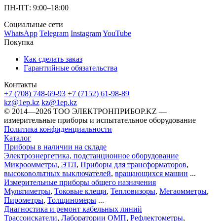
ПН-ПТ: 9:00–18:00
Социальные сети
WhatsApp
Telegram
Instagram
YouTube
Покупка
Как сделать заказ
Гарантийные обязательства
Контакты
+7 (708) 748-69-93
+7 (7152) 61-98-89
kz@1ep.kz
kz@1ep.kz
©️ 2014—2026
ТОО ЭЛЕКТРОНПРИБОР.KZ
—
измерительные приборы и испытательное оборудование
Политика конфиденциальности
Каталог
Приборы в наличии на складе
Электроэнергетика, подстанционное оборудование
Микроомметры
,
ЭТЛ
,
Приборы для трансформаторов
,
высоковольтных выключателей
,
вращающихся машин
...
Измерительные приборы общего назначения
Мультиметры
,
Токовые клещи
,
Тепловизоры
,
Мегаомметры
,
Пирометры
,
Толщиномеры
...
Диагностика и ремонт кабельных линий
Трассоискатели
,
Лаборатории ОМП
,
Рефлектометры
,