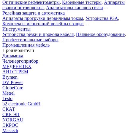
Оптические рефлектометры
,
Кабельные тестеры
,
Аппараты
сварки оптоволокна
,
Анализаторы каналов связи
...
Релейная защита и автоматика
Аппараты прогрузки первичным током
,
Устройства РЗА
,
Комплексы испытаний релейных защит
...
Инструменты
Устройства резки и прокола кабеля
,
Паяльное оборудование
,
Профессиональные наборы
...
Промышленная мебель
Производители
Динамика
Челэнергоприбор
МЕДРЕНТЕХ
АНГСТРЕМ
Brymen
DV Power
GlobeCore
Metrel
Testo
b2 electronic GmbH
СКАТ
СКБ ЭП
NORGAU
ЭКРОС
Mastech