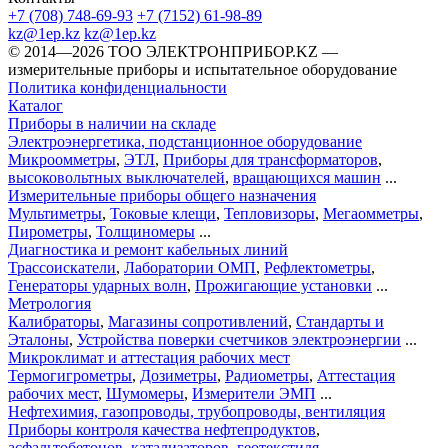
+7 (708) 748-69-93
+7 (7152) 61-98-89
kz@1ep.kz
kz@1ep.kz
©️ 2014—2026
ТОО ЭЛЕКТРОНПРИБОР.KZ
—
измерительные приборы и испытательное оборудование
Политика конфиденциальности
Каталог
Приборы в наличии на складе
Электроэнергетика, подстанционное оборудование
Микроомметры
,
ЭТЛ
,
Приборы для трансформаторов
,
высоковольтных выключателей
,
вращающихся машин
...
Измерительные приборы общего назначения
Мультиметры
,
Токовые клещи
,
Тепловизоры
,
Мегаомметры
,
Пирометры
,
Толщиномеры
...
Диагностика и ремонт кабельных линий
Трассоискатели
,
Лаборатории ОМП
,
Рефлектометры
,
Генераторы ударных волн
,
Прожигающие установки
...
Метрология
Калибраторы
,
Магазины сопротивлений
,
Стандарты и
Эталоны
,
Устройства поверки счетчиков электроэнергии
...
Микроклимат и аттестация рабочих мест
Термогигрометры
,
Дозиметры
,
Радиометры
,
Аттестация
рабочих мест
,
Шумомеры
,
Измерители ЭМП
...
Нефтехимия, газопроводы, трубопроводы, вентиляция
Приборы контроля качества нефтепродуктов
,
асфальтобетонов
,
катализаторов
,
геотекстиля
...