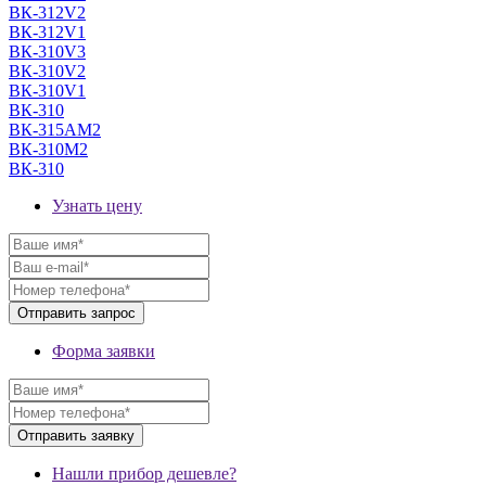
ВК-312V2
ВК-312V1
ВК-310V3
ВК-310V2
ВК-310V1
ВК-310
ВК-315AМ2
ВК-310М2
ВК-310
Узнать цену
Форма заявки
Нашли прибор дешевле?