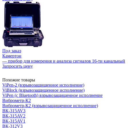
Под заказ
Камертон
— прибор для измерения и анализа сигналов 16-ти канальный
Запросить цену
Похожие товары
ViPen-2 (взрывозащищенное исполнение)
ViBlock (взрывозащищенное исполнение)
ViPen (с Bluetooth) взрывозащищенное исполнение
Виброметр-К2
Виброметр-К2 (взрывозащищенное исполнение)
ВК-315AV3
ВК-315AV2
ВК-315AV1
ВК-312V3