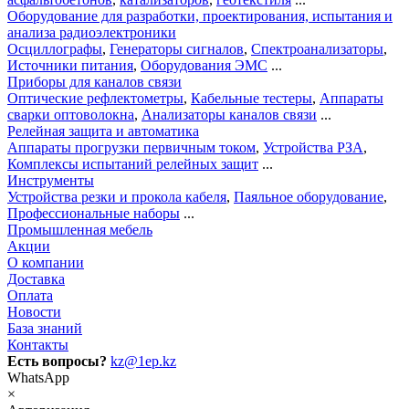
Оборудование для разработки, проектирования, испытания и
анализа радиоэлектроники
Осциллографы
,
Генераторы сигналов
,
Спектроанализаторы
,
Источники питания
,
Оборудования ЭМС
...
Приборы для каналов связи
Оптические рефлектометры
,
Кабельные тестеры
,
Аппараты
сварки оптоволокна
,
Анализаторы каналов связи
...
Релейная защита и автоматика
Аппараты прогрузки первичным током
,
Устройства РЗА
,
Комплексы испытаний релейных защит
...
Инструменты
Устройства резки и прокола кабеля
,
Паяльное оборудование
,
Профессиональные наборы
...
Промышленная мебель
Акции
О компании
Доставка
Оплата
Новости
База знаний
Контакты
Есть вопросы?
kz@1ep.kz
WhatsApp
×