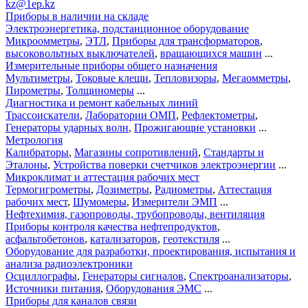
kz@1ep.kz
Приборы в наличии на складе
Электроэнергетика, подстанционное оборудование
Микроомметры
,
ЭТЛ
,
Приборы для трансформаторов
,
высоковольтных выключателей
,
вращающихся машин
...
Измерительные приборы общего назначения
Мультиметры
,
Токовые клещи
,
Тепловизоры
,
Мегаомметры
,
Пирометры
,
Толщиномеры
...
Диагностика и ремонт кабельных линий
Трассоискатели
,
Лаборатории ОМП
,
Рефлектометры
,
Генераторы ударных волн
,
Прожигающие установки
...
Метрология
Калибраторы
,
Магазины сопротивлений
,
Стандарты и
Эталоны
,
Устройства поверки счетчиков электроэнергии
...
Микроклимат и аттестация рабочих мест
Термогигрометры
,
Дозиметры
,
Радиометры
,
Аттестация
рабочих мест
,
Шумомеры
,
Измерители ЭМП
...
Нефтехимия, газопроводы, трубопроводы, вентиляция
Приборы контроля качества нефтепродуктов
,
асфальтобетонов
,
катализаторов
,
геотекстиля
...
Оборудование для разработки, проектирования, испытания и
анализа радиоэлектроники
Осциллографы
,
Генераторы сигналов
,
Спектроанализаторы
,
Источники питания
,
Оборудования ЭМС
...
Приборы для каналов связи