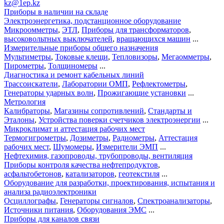
kz@1ep.kz
Приборы в наличии на складе
Электроэнергетика, подстанционное оборудование
Микроомметры
,
ЭТЛ
,
Приборы для трансформаторов
,
высоковольтных выключателей
,
вращающихся машин
...
Измерительные приборы общего назначения
Мультиметры
,
Токовые клещи
,
Тепловизоры
,
Мегаомметры
,
Пирометры
,
Толщиномеры
...
Диагностика и ремонт кабельных линий
Трассоискатели
,
Лаборатории ОМП
,
Рефлектометры
,
Генераторы ударных волн
,
Прожигающие установки
...
Метрология
Калибраторы
,
Магазины сопротивлений
,
Стандарты и
Эталоны
,
Устройства поверки счетчиков электроэнергии
...
Микроклимат и аттестация рабочих мест
Термогигрометры
,
Дозиметры
,
Радиометры
,
Аттестация
рабочих мест
,
Шумомеры
,
Измерители ЭМП
...
Нефтехимия, газопроводы, трубопроводы, вентиляция
Приборы контроля качества нефтепродуктов
,
асфальтобетонов
,
катализаторов
,
геотекстиля
...
Оборудование для разработки, проектирования, испытания и
анализа радиоэлектроники
Осциллографы
,
Генераторы сигналов
,
Спектроанализаторы
,
Источники питания
,
Оборудования ЭМС
...
Приборы для каналов связи