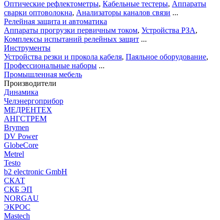
Оптические рефлектометры
,
Кабельные тестеры
,
Аппараты
сварки оптоволокна
,
Анализаторы каналов связи
...
Релейная защита и автоматика
Аппараты прогрузки первичным током
,
Устройства РЗА
,
Комплексы испытаний релейных защит
...
Инструменты
Устройства резки и прокола кабеля
,
Паяльное оборудование
,
Профессиональные наборы
...
Промышленная мебель
Производители
Динамика
Челэнергоприбор
МЕДРЕНТЕХ
АНГСТРЕМ
Brymen
DV Power
GlobeCore
Metrel
Testo
b2 electronic GmbH
СКАТ
СКБ ЭП
NORGAU
ЭКРОС
Mastech