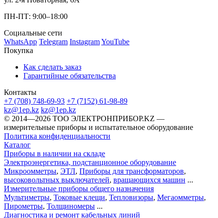
ПН-ПТ: 9:00–18:00
Социальные сети
WhatsApp
Telegram
Instagram
YouTube
Покупка
Как сделать заказ
Гарантийные обязательства
Контакты
+7 (708) 748-69-93
+7 (7152) 61-98-89
kz@1ep.kz
kz@1ep.kz
©️ 2014—2026
ТОО ЭЛЕКТРОНПРИБОР.KZ
—
измерительные приборы и испытательное оборудование
Политика конфиденциальности
Каталог
Приборы в наличии на складе
Электроэнергетика, подстанционное оборудование
Микроомметры
,
ЭТЛ
,
Приборы для трансформаторов
,
высоковольтных выключателей
,
вращающихся машин
...
Измерительные приборы общего назначения
Мультиметры
,
Токовые клещи
,
Тепловизоры
,
Мегаомметры
,
Пирометры
,
Толщиномеры
...
Диагностика и ремонт кабельных линий