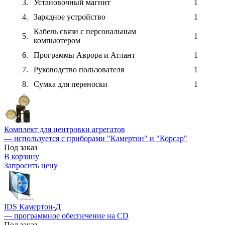
3.
Установочный магнит
1
4.
Зарядное устройство
1
Кабель связи с персональным
5.
1
компьютером
6.
Программы Аврора и Атлант
1
7.
Руководство пользователя
1
8.
Сумка для переноски
1
Комплект для центровки агрегатов
— используется с приборами "Камертон" и "Корсар"
Под заказ
В корзину
Запросить цену
IDS Камертон-Д
— программное обеспечение на CD
Под заказ