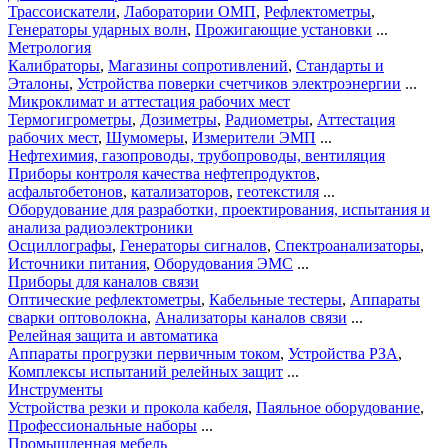
Трассоискатели
,
Лаборатории ОМП
,
Рефлектометры
,
Генераторы ударных волн
,
Прожигающие установки
...
Метрология
Калибраторы
,
Магазины сопротивлений
,
Стандарты и
Эталоны
,
Устройства поверки счетчиков электроэнергии
...
Микроклимат и аттестация рабочих мест
Термогигрометры
,
Дозиметры
,
Радиометры
,
Аттестация
рабочих мест
,
Шумомеры
,
Измерители ЭМП
...
Нефтехимия, газопроводы, трубопроводы, вентиляция
Приборы контроля качества нефтепродуктов
,
асфальтобетонов
,
катализаторов
,
геотекстиля
...
Оборудование для разработки, проектирования, испытания и
анализа радиоэлектроники
Осциллографы
,
Генераторы сигналов
,
Спектроанализаторы
,
Источники питания
,
Оборудования ЭМС
...
Приборы для каналов связи
Оптические рефлектометры
,
Кабельные тестеры
,
Аппараты
сварки оптоволокна
,
Анализаторы каналов связи
...
Релейная защита и автоматика
Аппараты прогрузки первичным током
,
Устройства РЗА
,
Комплексы испытаний релейных защит
...
Инструменты
Устройства резки и прокола кабеля
,
Паяльное оборудование
,
Профессиональные наборы
...
Промышленная мебель