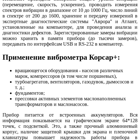
(перемещение, скорость, ускорение), проводить измерения
спектров вибрации в диапазоне от 10 до 1000 Гц, число линий
в спектре от 200 до 1600, хранение и передачу измерений в
экспертные диагностические системы "Аврора" и Атлант,
установленные на компьютере, для проведения анализа и
диагностики дефектов. Зарегистрированные замеры вибрации
можно хранить в памяти прибора (до тысячи замеров),
передавать по интерфейсам USB и RS-232 в компьютер.
Применение виброметра Корсар+:
вращающегося оборудования - насосов различных
марок, компрессоров (в том числе поршневых),
турбоагрегатов, вентиляторов, газодувок, дымососов и
т. д.;
фундаментов;
прессовки активных элементов маслонаполненных
трансформаторов и маслонасосов.
Прибор питается от встроенных аккумуляторов. Вся
информация показывается на графическом экране 64*128
точек, с подсветкой. Это, а также прочный алюминиевый
корпус, наличие защитной крышки для экрана и пленочной
клавиатуры повышает надежность работы прибора в