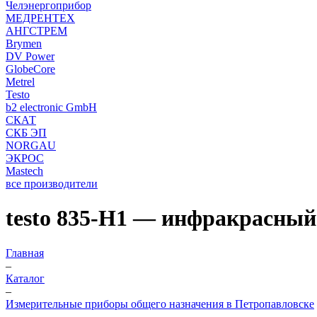
Челэнергоприбор
МЕДРЕНТЕХ
АНГСТРЕМ
Brymen
DV Power
GlobeCore
Metrel
Testo
b2 electronic GmbH
СКАТ
СКБ ЭП
NORGAU
ЭКРОС
Mastech
все производители
testo 835-H1 — инфракрасны
Главная
–
Каталог
–
Измерительные приборы общего назначения в Петропавловске
–