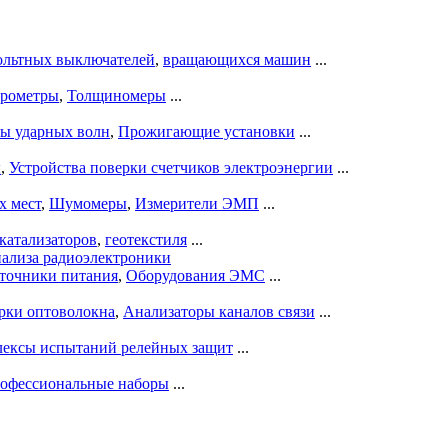
ольтных выключателей
,
вращающихся машин
...
рометры
,
Толщиномеры
...
ры ударных волн
,
Прожигающие установки
...
ы
,
Устройства поверки счетчиков электроэнергии
...
х мест
,
Шумомеры
,
Измерители ЭМП
...
катализаторов
,
геотекстиля
...
нализа радиоэлектроники
точники питания
,
Оборудования ЭМС
...
рки оптоволокна
,
Анализаторы каналов связи
...
ексы испытаний релейных защит
...
офессиональные наборы
...