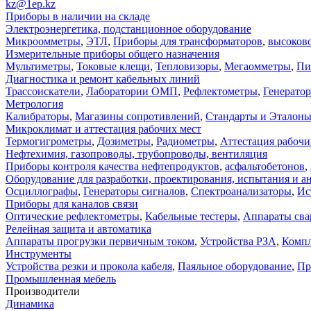
kz@1ep.kz
Приборы в наличии на складе
Электроэнергетика, подстанционное оборудование
Микроомметры
,
ЭТЛ
,
Приборы для трансформаторов
,
высоков
Измерительные приборы общего назначения
Мультиметры
,
Токовые клещи
,
Тепловизоры
,
Мегаомметры
,
Пи
Диагностика и ремонт кабельных линий
Трассоискатели
,
Лаборатории ОМП
,
Рефлектометры
,
Генерато
Метрология
Калибраторы
,
Магазины сопротивлений
,
Стандарты и Эталон
Микроклимат и аттестация рабочих мест
Термогигрометры
,
Дозиметры
,
Радиометры
,
Аттестация рабочи
Нефтехимия, газопроводы, трубопроводы, вентиляция
Приборы контроля качества нефтепродуктов
,
асфальтобетонов
,
Оборудование для разработки, проектирования, испытания и а
Осциллографы
,
Генераторы сигналов
,
Спектроанализаторы
,
Ис
Приборы для каналов связи
Оптические рефлектометры
,
Кабельные тестеры
,
Аппараты сва
Релейная защита и автоматика
Аппараты прогрузки первичным током
,
Устройства РЗА
,
Компл
Инструменты
Устройства резки и прокола кабеля
,
Паяльное оборудование
,
Пр
Промышленная мебель
Производители
Динамика