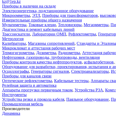
kz@1ep.kz
Приборы в наличии на складе
Электроэнергетика, подстанционное оборудование
Микроомметры
,
ЭТЛ
,
Приборы для трансформаторов
,
высоков
Измерительные приборы общего назначения
Мультиметры
,
Токовые клещи
,
Тепловизоры
,
Мегаомметры
,
Пи
Диагностика и ремонт кабельных линий
Трассоискатели
,
Лаборатории ОМП
,
Рефлектометры
,
Генерато
Метрология
Калибраторы
,
Магазины сопротивлений
,
Стандарты и Эталон
Микроклимат и аттестация рабочих мест
Термогигрометры
,
Дозиметры
,
Радиометры
,
Аттестация рабочи
Нефтехимия, газопроводы, трубопроводы, вентиляция
Приборы контроля качества нефтепродуктов
,
асфальтобетонов
,
Оборудование для разработки, проектирования, испытания и а
Осциллографы
,
Генераторы сигналов
,
Спектроанализаторы
,
Ис
Приборы для каналов связи
Оптические рефлектометры
,
Кабельные тестеры
,
Аппараты сва
Релейная защита и автоматика
Аппараты прогрузки первичным током
,
Устройства РЗА
,
Компл
Инструменты
Устройства резки и прокола кабеля
,
Паяльное оборудование
,
Пр
Промышленная мебель
Производители
Динамика