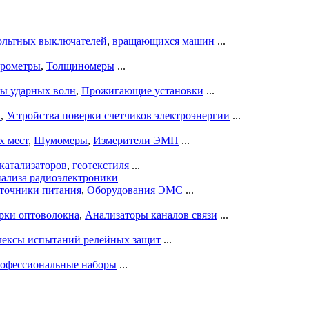
ольтных выключателей
,
вращающихся машин
...
рометры
,
Толщиномеры
...
ры ударных волн
,
Прожигающие установки
...
ы
,
Устройства поверки счетчиков электроэнергии
...
х мест
,
Шумомеры
,
Измерители ЭМП
...
катализаторов
,
геотекстиля
...
нализа радиоэлектроники
точники питания
,
Оборудования ЭМС
...
рки оптоволокна
,
Анализаторы каналов связи
...
ексы испытаний релейных защит
...
офессиональные наборы
...