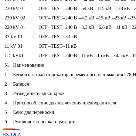
230 kV 01
OFF--TEST--240 В --69 кВ --115 кВ --138 кВ --
230 kV 02
OFF--TEST--240 В --4.2 кВ --15 кВ --25 кВ --35
220 kV 01
OFF--TEST--240 В --3.3 кВ --6.6 кВ --11 кВ --22
33 kV 01
OFF--TEST--33 кВ
11 kV 01
OFF--TEST--11 кВ
115 kV01
OFF--TEST--240 В --11 кВ --15 кВ --34.5 кВ --6
№
Наименование
1
Бесконтактный индикатор переменного напряжения 278 
2
Батарея
3
Разъединительный крюк
4
Приспособление для извлечения предохранителя
5
Кейс для переноски
6
Руководство по эксплуатации
HS-120A