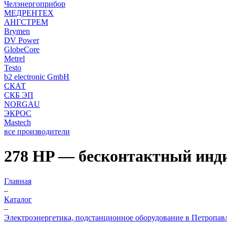
Челэнергоприбор
МЕДРЕНТЕХ
АНГСТРЕМ
Brymen
DV Power
GlobeCore
Metrel
Testo
b2 electronic GmbH
СКАТ
СКБ ЭП
NORGAU
ЭКРОС
Mastech
все производители
278 HP — бесконтактный инд
Главная
–
Каталог
–
Электроэнергетика, подстанционное оборудование в Петропав
–