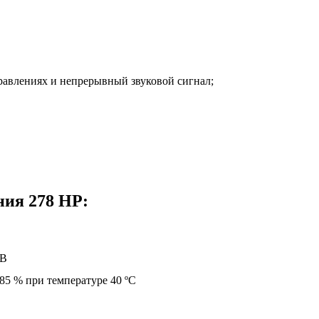
равлениях и непрерывный звуковой сигнал;
ния 278 HP:
кВ
 85 % при температуре 40 ºС