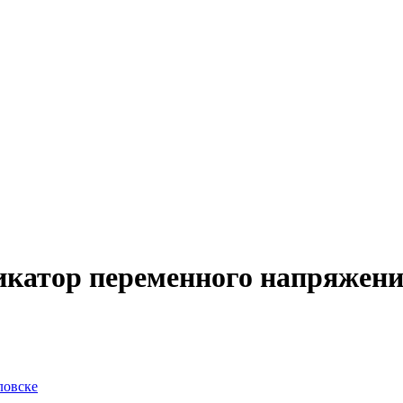
икатор переменного напряжен
ловске