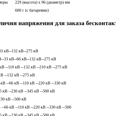
меры
229 (высота) х 96 (диаметр) мм
600 г (с батареями)
ичия напряжения для заказа бесконтак
33 кВ--132 кВ--275 кВ
В--33 кВ--66 кВ--132 кВ--275 кВ
кВ --110 кВ --132 кВ --210 кВ --275 кВ
кВ --132 кВ --275 кВ
 кВ --66 кВ --110 кВ --220 кВ --330 кВ
5 кВ --230 кВ --345 кВ --500 кВ
230 кВ --500 кВ
 --66 кВ --110 кВ --220 кВ --330 кВ --500
5 кВ --230 кВ --345 кВ --500 кВ