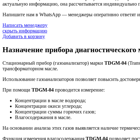
актуальную информацию, она рассчитывается индивидуально п
Напишите нам в WhatsApp — менеджеры оперативно ответят и 
Написать менеджеру
скрыть информацию
Добавить в корзину
Назначение прибора диагностического
Стационарный прибор (газоанализатор) марки
TDGM-04
(Tran
трансформаторном масле.
Использование газоанализаторов позволяет повысить достовер
При помощи
TDGM-04
проводится измерение:
Концентрации в масле водорода;
Концентрации окиси углерода;
Концентрации суммы горючих газов;
Влагосодержания в масле.
На основании анализа этих газов выявляется наличие термичес
Функция измерения влагосодержания
TDGM-04
позволяет пос