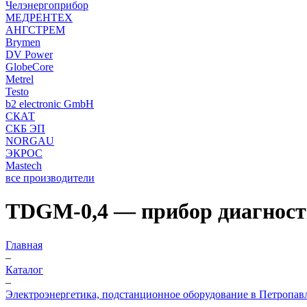
Челэнергоприбор
МЕДРЕНТЕХ
АНГСТРЕМ
Brymen
DV Power
GlobeCore
Metrel
Testo
b2 electronic GmbH
СКАТ
СКБ ЭП
NORGAU
ЭКРОС
Mastech
все производители
TDGM-0,4 — прибор диагност
Главная
–
Каталог
–
Электроэнергетика, подстанционное оборудование в Петропав
–