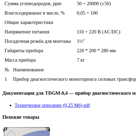
Сумма углеводородов, ppm
50 ÷ 20000 (±50)
Влагосодержание в масле, %
0,05 ÷ 100
Общие характеристики
Напряжение питания
110 ÷ 220 В (AC/DC)
Посадочная резьба для монтажа
1½″
Габариты прибора
220 * 200 * 280 мм
Масса прибора
7 кг
№
Наименование
1
Прибор диагностического мониторинга силовых трансфо
Документация для TDGM-0,4 — прибор диагностического 
Техническое описание (0,25 Мб)
pdf
Похожие товары