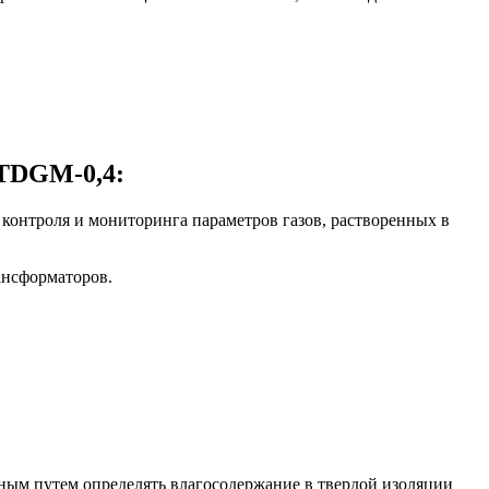
 TDGM-0,4:
го контроля и мониторинга параметров газов, растворенных в
ансформаторов.
ным путем определять влагосодержание в твердой изоляции