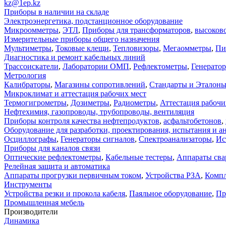
kz@1ep.kz
Приборы в наличии на складе
Электроэнергетика, подстанционное оборудование
Микроомметры
,
ЭТЛ
,
Приборы для трансформаторов
,
высоков
Измерительные приборы общего назначения
Мультиметры
,
Токовые клещи
,
Тепловизоры
,
Мегаомметры
,
Пи
Диагностика и ремонт кабельных линий
Трассоискатели
,
Лаборатории ОМП
,
Рефлектометры
,
Генерато
Метрология
Калибраторы
,
Магазины сопротивлений
,
Стандарты и Эталон
Микроклимат и аттестация рабочих мест
Термогигрометры
,
Дозиметры
,
Радиометры
,
Аттестация рабочи
Нефтехимия, газопроводы, трубопроводы, вентиляция
Приборы контроля качества нефтепродуктов
,
асфальтобетонов
,
Оборудование для разработки, проектирования, испытания и а
Осциллографы
,
Генераторы сигналов
,
Спектроанализаторы
,
Ис
Приборы для каналов связи
Оптические рефлектометры
,
Кабельные тестеры
,
Аппараты сва
Релейная защита и автоматика
Аппараты прогрузки первичным током
,
Устройства РЗА
,
Компл
Инструменты
Устройства резки и прокола кабеля
,
Паяльное оборудование
,
Пр
Промышленная мебель
Производители
Динамика