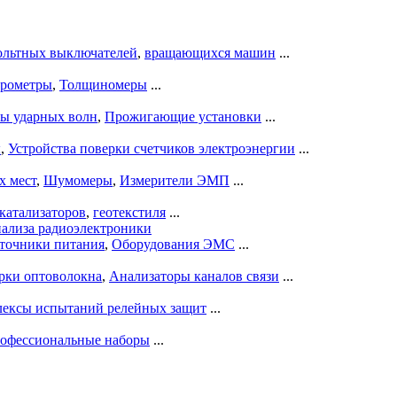
ольтных выключателей
,
вращающихся машин
...
рометры
,
Толщиномеры
...
ры ударных волн
,
Прожигающие установки
...
ы
,
Устройства поверки счетчиков электроэнергии
...
х мест
,
Шумомеры
,
Измерители ЭМП
...
катализаторов
,
геотекстиля
...
нализа радиоэлектроники
точники питания
,
Оборудования ЭМС
...
рки оптоволокна
,
Анализаторы каналов связи
...
ексы испытаний релейных защит
...
офессиональные наборы
...