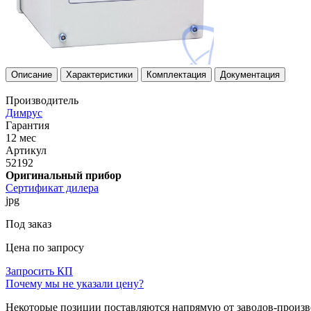
Описание
Характеристики
Комплектация
Документация
Производитель
Димрус
Гарантия
12 мес
Артикул
52192
Оригинальный прибор
Сертификат дилера
jpg
Под заказ
Цена по запросу
Запросить КП
Почему мы не указали цену?
Некоторые позиции поставляются напрямую от заводов-производ