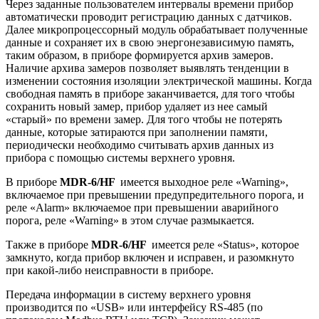
Через заданные пользователем интервалы времени прибор
автоматически проводит регистрацию данных с датчиков.
Далее микропроцессорный модуль обрабатывает полученные
данные и сохраняет их в свою энергонезависимую память,
таким образом, в приборе формируется архив замеров.
Наличие архива замеров позволяет выявлять тенденции в
изменении состояния изоляции электрической машины. Когда
свободная память в приборе заканчивается, для того чтобы
сохранить новый замер, прибор удаляет из нее самый
«старый» по времени замер. Для того чтобы не потерять
данные, которые затираются при заполнении памяти,
периодически необходимо считывать архив данных из
прибора с помощью системы верхнего уровня.
В приборе
MDR-6/HF
имеется выходное реле «Warning»,
включаемое при превышении предупредительного порога, и
реле «Alarm» включаемое при превышении аварийного
порога, реле «Warning» в этом случае размыкается.
Также в приборе
MDR-6/HF
имеется реле «Status», которое
замкнуто, когда прибор включен и исправен, и разомкнуто
при какой-либо неисправности в приборе.
Передача информации в систему верхнего уровня
производится по «USB» или интерфейсу RS-485 (по