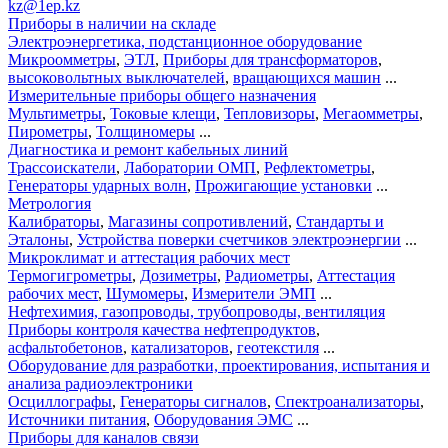
kz@1ep.kz
Приборы в наличии на складе
Электроэнергетика, подстанционное оборудование
Микроомметры
,
ЭТЛ
,
Приборы для трансформаторов
,
высоковольтных выключателей
,
вращающихся машин
...
Измерительные приборы общего назначения
Мультиметры
,
Токовые клещи
,
Тепловизоры
,
Мегаомметры
,
Пирометры
,
Толщиномеры
...
Диагностика и ремонт кабельных линий
Трассоискатели
,
Лаборатории ОМП
,
Рефлектометры
,
Генераторы ударных волн
,
Прожигающие установки
...
Метрология
Калибраторы
,
Магазины сопротивлений
,
Стандарты и
Эталоны
,
Устройства поверки счетчиков электроэнергии
...
Микроклимат и аттестация рабочих мест
Термогигрометры
,
Дозиметры
,
Радиометры
,
Аттестация
рабочих мест
,
Шумомеры
,
Измерители ЭМП
...
Нефтехимия, газопроводы, трубопроводы, вентиляция
Приборы контроля качества нефтепродуктов
,
асфальтобетонов
,
катализаторов
,
геотекстиля
...
Оборудование для разработки, проектирования, испытания и
анализа радиоэлектроники
Осциллографы
,
Генераторы сигналов
,
Спектроанализаторы
,
Источники питания
,
Оборудования ЭМС
...
Приборы для каналов связи