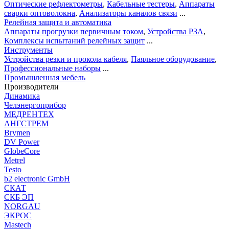
Оптические рефлектометры
,
Кабельные тестеры
,
Аппараты
сварки оптоволокна
,
Анализаторы каналов связи
...
Релейная защита и автоматика
Аппараты прогрузки первичным током
,
Устройства РЗА
,
Комплексы испытаний релейных защит
...
Инструменты
Устройства резки и прокола кабеля
,
Паяльное оборудование
,
Профессиональные наборы
...
Промышленная мебель
Производители
Динамика
Челэнергоприбор
МЕДРЕНТЕХ
АНГСТРЕМ
Brymen
DV Power
GlobeCore
Metrel
Testo
b2 electronic GmbH
СКАТ
СКБ ЭП
NORGAU
ЭКРОС
Mastech