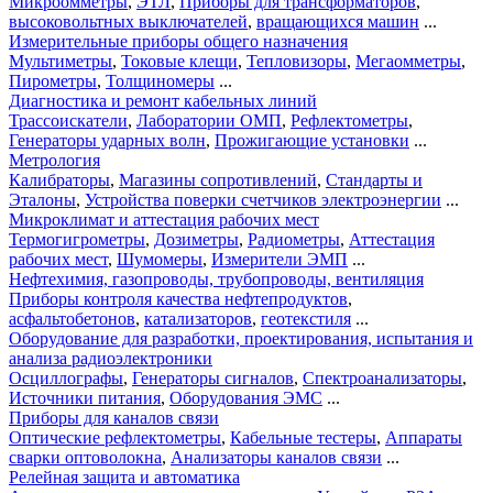
Микроомметры
,
ЭТЛ
,
Приборы для трансформаторов
,
высоковольтных выключателей
,
вращающихся машин
...
Измерительные приборы общего назначения
Мультиметры
,
Токовые клещи
,
Тепловизоры
,
Мегаомметры
,
Пирометры
,
Толщиномеры
...
Диагностика и ремонт кабельных линий
Трассоискатели
,
Лаборатории ОМП
,
Рефлектометры
,
Генераторы ударных волн
,
Прожигающие установки
...
Метрология
Калибраторы
,
Магазины сопротивлений
,
Стандарты и
Эталоны
,
Устройства поверки счетчиков электроэнергии
...
Микроклимат и аттестация рабочих мест
Термогигрометры
,
Дозиметры
,
Радиометры
,
Аттестация
рабочих мест
,
Шумомеры
,
Измерители ЭМП
...
Нефтехимия, газопроводы, трубопроводы, вентиляция
Приборы контроля качества нефтепродуктов
,
асфальтобетонов
,
катализаторов
,
геотекстиля
...
Оборудование для разработки, проектирования, испытания и
анализа радиоэлектроники
Осциллографы
,
Генераторы сигналов
,
Спектроанализаторы
,
Источники питания
,
Оборудования ЭМС
...
Приборы для каналов связи
Оптические рефлектометры
,
Кабельные тестеры
,
Аппараты
сварки оптоволокна
,
Анализаторы каналов связи
...
Релейная защита и автоматика