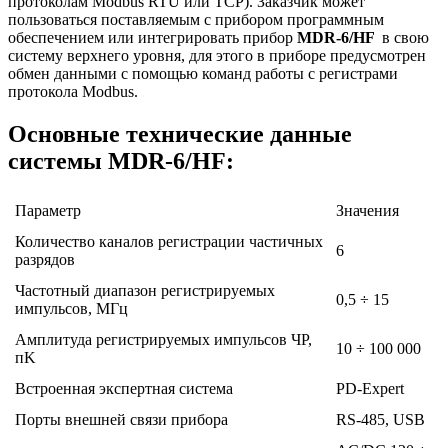
протоколам Modbus RTU или TCP). Заказчик может
пользоваться поставляемым с прибором программным
обеспечением или интегрировать прибор
MDR-6/HF
в свою
систему верхнего уровня, для этого в приборе предусмотрен
обмен данными с помощью команд работы с регистрами
протокола Modbus.
Основные технические данные
системы MDR-6/HF:
Параметр
Значения
Количество каналов регистрации частичных
6
разрядов
Частотный диапазон регистрируемых
0,5 ÷ 15
импульсов, МГц
Амплитуда регистрируемых импульсов ЧР,
10 ÷ 100 000
пK
Встроенная экспертная система
PD-Expert
Порты внешней связи прибора
RS-485, USB