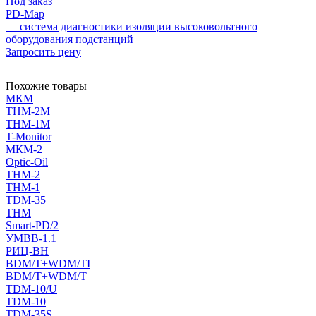
Под заказ
PD-Map
— система диагностики изоляции высоковольтного
оборудования подстанций
Запросить цену
Похожие товары
МКМ
THM-2M
THM-1M
T-Monitor
МКМ-2
Optic-Oil
THM-2
THM-1
TDM-35
THM
Smart-PD/2
УМВВ-1.1
РИЦ-ВН
BDM/T+WDM/TI
BDM/T+WDM/T
TDM-10/U
TDM-10
TDM-35S