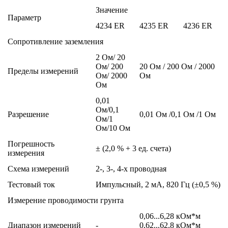
Значение
Параметр
4234 ER
4235 ER
4236 ER
Сопротивление заземления
2 Ом/ 20
Ом/ 200
20 Ом / 200 Ом / 2000
Пределы измерений
Ом/ 2000
Ом
Ом
0,01
Ом/0,1
Разрешение
0,01 Ом /0,1 Ом /1 Ом
Ом/1
Ом/10 Ом
Погрешность
± (2,0 % + 3 ед. счета)
измерения
Схема измерений
2-, 3-, 4-х проводная
Тестовый ток
Импульсный, 2 мА, 820 Гц (±0,5 %)
Измерение проводимости грунта
0,06...6,28 кОм*м
Диапазон измерений
-
0,62...62,8 кОм*м