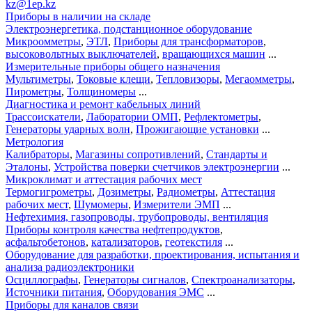
kz@1ep.kz
Приборы в наличии на складе
Электроэнергетика, подстанционное оборудование
Микроомметры
,
ЭТЛ
,
Приборы для трансформаторов
,
высоковольтных выключателей
,
вращающихся машин
...
Измерительные приборы общего назначения
Мультиметры
,
Токовые клещи
,
Тепловизоры
,
Мегаомметры
,
Пирометры
,
Толщиномеры
...
Диагностика и ремонт кабельных линий
Трассоискатели
,
Лаборатории ОМП
,
Рефлектометры
,
Генераторы ударных волн
,
Прожигающие установки
...
Метрология
Калибраторы
,
Магазины сопротивлений
,
Стандарты и
Эталоны
,
Устройства поверки счетчиков электроэнергии
...
Микроклимат и аттестация рабочих мест
Термогигрометры
,
Дозиметры
,
Радиометры
,
Аттестация
рабочих мест
,
Шумомеры
,
Измерители ЭМП
...
Нефтехимия, газопроводы, трубопроводы, вентиляция
Приборы контроля качества нефтепродуктов
,
асфальтобетонов
,
катализаторов
,
геотекстиля
...
Оборудование для разработки, проектирования, испытания и
анализа радиоэлектроники
Осциллографы
,
Генераторы сигналов
,
Спектроанализаторы
,
Источники питания
,
Оборудования ЭМС
...
Приборы для каналов связи