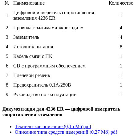
№
Наименование
Количество
Цифровой измеритель сопротивления
1
1
заземления 4236 ER
2
Провода с зажимами «крокодил»
4
3
Заземлитель
4
4
Источник питания
8
5
Кабель связи с ПК
1
6
CD с программным обеспечением
1
7
Плечевой ремень
1
8
Предохранитель 0,1А/250В
1
9
Руководство по эксплуатации
1
Документация для 4236 ER — цифровой измеритель
сопротивления заземления
Техническое описание (0,15 Мб)
pdf
Описание типа средств измерений (0,27 Мб)
pdf