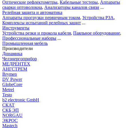
Оптические рефлектометры
,
Кабельные тестеры
,
Аппараты
сварки оптоволокна
,
Анализаторы каналов связи
...
Релейная защита и автоматика
Аппараты прогрузки первичным током
,
Устройства РЗА
,
Комплексы испытаний релейных защит
...
Инструменты
Устройства резки и прокола кабеля
,
Паяльное оборудование
,
Профессиональные наборы
...
Промышленная мебель
Производители
Динамика
Челэнергоприбор
МЕДРЕНТЕХ
АНГСТРЕМ
Brymen
DV Power
GlobeCore
Metrel
Testo
b2 electronic GmbH
СКАТ
СКБ ЭП
NORGAU
ЭКРОС
Mastech