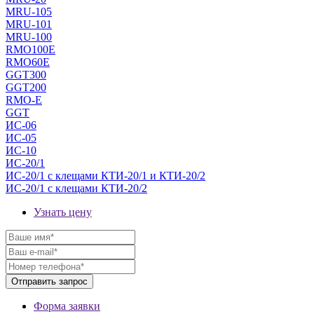
MRU-105
MRU-101
MRU-100
RMO100E
RMO60E
GGT300
GGT200
RMO-E
GGT
ИС-06
ИС-05
ИС-10
ИС-20/1
ИС-20/1 с клещами КТИ-20/1 и КТИ-20/2
ИС-20/1 с клещами КТИ-20/2
Узнать цену
Форма заявки