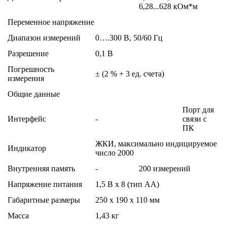
6,28...628 кОм*м
Переменное напряжение
Диапазон измерений
0….300 В, 50/60 Гц
Разрешение
0,1 В
Погрешность
± (2 % + 3 ед. счета)
измерения
Общие данные
Порт для
Интерфейс
-
связи с
ПК
ЖКИ, максимально индицируемое
Индикатор
число 2000
Внутренняя память
-
200 измерений
Напряжение питания
1,5 В х 8 (тип АА)
Габаритные размеры
250 х 190 х 110 мм
Масса
1,43 кг