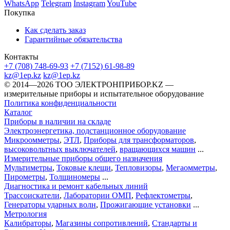
WhatsApp
Telegram
Instagram
YouTube
Покупка
Как сделать заказ
Гарантийные обязательства
Контакты
+7 (708) 748-69-93
+7 (7152) 61-98-89
kz@1ep.kz
kz@1ep.kz
©️ 2014—2026
ТОО ЭЛЕКТРОНПРИБОР.KZ
—
измерительные приборы и испытательное оборудование
Политика конфиденциальности
Каталог
Приборы в наличии на складе
Электроэнергетика, подстанционное оборудование
Микроомметры
,
ЭТЛ
,
Приборы для трансформаторов
,
высоковольтных выключателей
,
вращающихся машин
...
Измерительные приборы общего назначения
Мультиметры
,
Токовые клещи
,
Тепловизоры
,
Мегаомметры
,
Пирометры
,
Толщиномеры
...
Диагностика и ремонт кабельных линий
Трассоискатели
,
Лаборатории ОМП
,
Рефлектометры
,
Генераторы ударных волн
,
Прожигающие установки
...
Метрология
Калибраторы
,
Магазины сопротивлений
,
Стандарты и