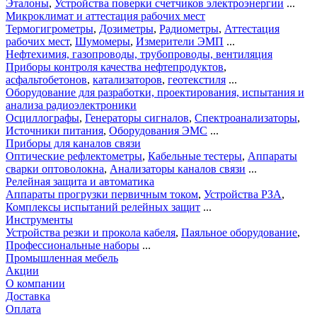
Эталоны
,
Устройства поверки счетчиков электроэнергии
...
Микроклимат и аттестация рабочих мест
Термогигрометры
,
Дозиметры
,
Радиометры
,
Аттестация
рабочих мест
,
Шумомеры
,
Измерители ЭМП
...
Нефтехимия, газопроводы, трубопроводы, вентиляция
Приборы контроля качества нефтепродуктов
,
асфальтобетонов
,
катализаторов
,
геотекстиля
...
Оборудование для разработки, проектирования, испытания и
анализа радиоэлектроники
Осциллографы
,
Генераторы сигналов
,
Спектроанализаторы
,
Источники питания
,
Оборудования ЭМС
...
Приборы для каналов связи
Оптические рефлектометры
,
Кабельные тестеры
,
Аппараты
сварки оптоволокна
,
Анализаторы каналов связи
...
Релейная защита и автоматика
Аппараты прогрузки первичным током
,
Устройства РЗА
,
Комплексы испытаний релейных защит
...
Инструменты
Устройства резки и прокола кабеля
,
Паяльное оборудование
,
Профессиональные наборы
...
Промышленная мебель
Акции
О компании
Доставка
Оплата