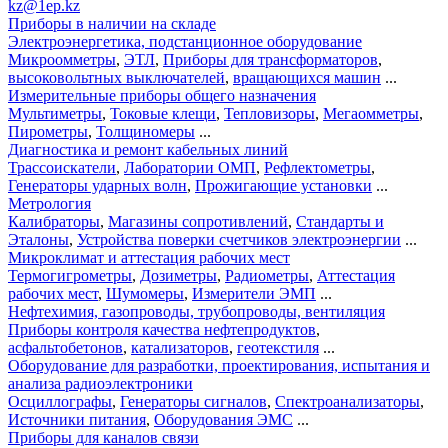
kz@1ep.kz
Приборы в наличии на складе
Электроэнергетика, подстанционное оборудование
Микроомметры
,
ЭТЛ
,
Приборы для трансформаторов
,
высоковольтных выключателей
,
вращающихся машин
...
Измерительные приборы общего назначения
Мультиметры
,
Токовые клещи
,
Тепловизоры
,
Мегаомметры
,
Пирометры
,
Толщиномеры
...
Диагностика и ремонт кабельных линий
Трассоискатели
,
Лаборатории ОМП
,
Рефлектометры
,
Генераторы ударных волн
,
Прожигающие установки
...
Метрология
Калибраторы
,
Магазины сопротивлений
,
Стандарты и
Эталоны
,
Устройства поверки счетчиков электроэнергии
...
Микроклимат и аттестация рабочих мест
Термогигрометры
,
Дозиметры
,
Радиометры
,
Аттестация
рабочих мест
,
Шумомеры
,
Измерители ЭМП
...
Нефтехимия, газопроводы, трубопроводы, вентиляция
Приборы контроля качества нефтепродуктов
,
асфальтобетонов
,
катализаторов
,
геотекстиля
...
Оборудование для разработки, проектирования, испытания и
анализа радиоэлектроники
Осциллографы
,
Генераторы сигналов
,
Спектроанализаторы
,
Источники питания
,
Оборудования ЭМС
...
Приборы для каналов связи