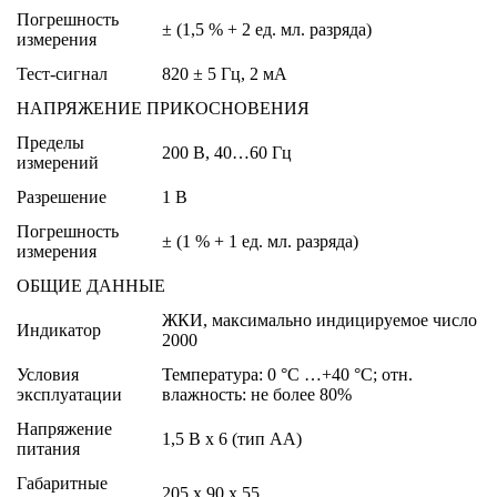
Погрешность
± (1,5 % + 2 ед. мл. разряда)
измерения
Тест-сигнал
820 ± 5 Гц, 2 мА
НАПРЯЖЕНИЕ ПРИКОСНОВЕНИЯ
Пределы
200 В, 40…60 Гц
измерений
Разрешение
1 В
Погрешность
± (1 % + 1 ед. мл. разряда)
измерения
ОБЩИЕ ДАННЫЕ
ЖКИ, максимально индицируемое число
Индикатор
2000
Условия
Температура: 0 °С …+40 °С; отн.
эксплуатации
влажность: не более 80%
Напряжение
1,5 В х 6 (тип АА)
питания
Габаритные
205 х 90 х 55