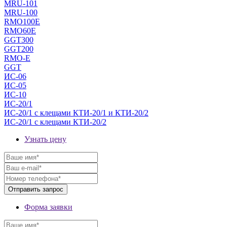
MRU-101
MRU-100
RMO100E
RMO60E
GGT300
GGT200
RMO-E
GGT
ИС-06
ИС-05
ИС-10
ИС-20/1
ИС-20/1 с клещами КТИ-20/1 и КТИ-20/2
ИС-20/1 с клещами КТИ-20/2
Узнать цену
Форма заявки