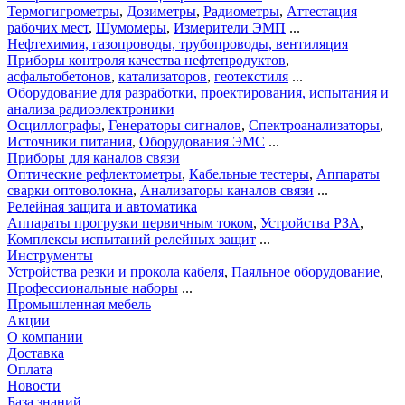
Термогигрометры
,
Дозиметры
,
Радиометры
,
Аттестация
рабочих мест
,
Шумомеры
,
Измерители ЭМП
...
Нефтехимия, газопроводы, трубопроводы, вентиляция
Приборы контроля качества нефтепродуктов
,
асфальтобетонов
,
катализаторов
,
геотекстиля
...
Оборудование для разработки, проектирования, испытания и
анализа радиоэлектроники
Осциллографы
,
Генераторы сигналов
,
Спектроанализаторы
,
Источники питания
,
Оборудования ЭМС
...
Приборы для каналов связи
Оптические рефлектометры
,
Кабельные тестеры
,
Аппараты
сварки оптоволокна
,
Анализаторы каналов связи
...
Релейная защита и автоматика
Аппараты прогрузки первичным током
,
Устройства РЗА
,
Комплексы испытаний релейных защит
...
Инструменты
Устройства резки и прокола кабеля
,
Паяльное оборудование
,
Профессиональные наборы
...
Промышленная мебель
Акции
О компании
Доставка
Оплата
Новости
База знаний