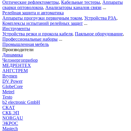
Оптические рефлектометры
,
Кабельные тестеры
,
Аппараты
сварки оптоволокна
,
Анализаторы каналов связи
...
Релейная защита и автоматика
Аппараты прогрузки первичным током
,
Устройства РЗА
,
Комплексы испытаний релейных защит
...
Инструменты
Устройства резки и прокола кабеля
,
Паяльное оборудование
,
Профессиональные наборы
...
Промышленная мебель
Производители
Динамика
Челэнергоприбор
МЕДРЕНТЕХ
АНГСТРЕМ
Brymen
DV Power
GlobeCore
Metrel
Testo
b2 electronic GmbH
СКАТ
СКБ ЭП
NORGAU
ЭКРОС
Mastech