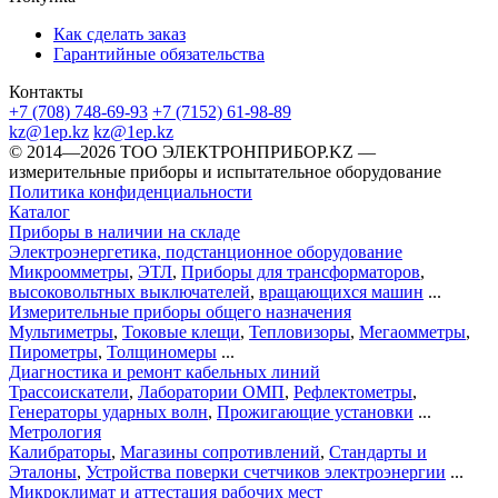
Как сделать заказ
Гарантийные обязательства
Контакты
+7 (708) 748-69-93
+7 (7152) 61-98-89
kz@1ep.kz
kz@1ep.kz
©️ 2014—2026
ТОО ЭЛЕКТРОНПРИБОР.KZ
—
измерительные приборы и испытательное оборудование
Политика конфиденциальности
Каталог
Приборы в наличии на складе
Электроэнергетика, подстанционное оборудование
Микроомметры
,
ЭТЛ
,
Приборы для трансформаторов
,
высоковольтных выключателей
,
вращающихся машин
...
Измерительные приборы общего назначения
Мультиметры
,
Токовые клещи
,
Тепловизоры
,
Мегаомметры
,
Пирометры
,
Толщиномеры
...
Диагностика и ремонт кабельных линий
Трассоискатели
,
Лаборатории ОМП
,
Рефлектометры
,
Генераторы ударных волн
,
Прожигающие установки
...
Метрология
Калибраторы
,
Магазины сопротивлений
,
Стандарты и
Эталоны
,
Устройства поверки счетчиков электроэнергии
...
Микроклимат и аттестация рабочих мест