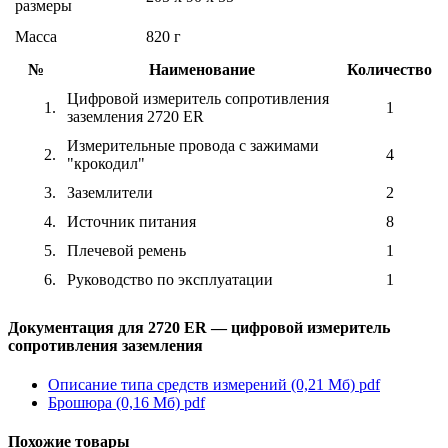
размеры
Масса
820 г
№
Наименование
Количество
Цифровой измеритель сопротивления
1.
1
заземления 2720 ER
Измерительные провода с зажимами
2.
4
"крокодил"
3.
Заземлители
2
4.
Источник питания
8
5.
Плечевой ремень
1
6.
Руководство по эксплуатации
1
Документация для 2720 ER — цифровой измеритель
сопротивления заземления
Описание типа средств измерений (0,21 Мб)
pdf
Брошюра (0,16 Мб)
pdf
Похожие товары