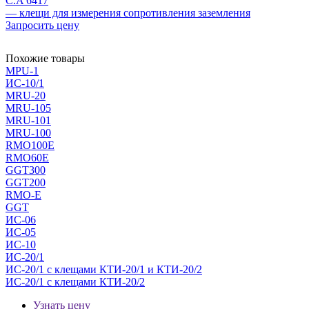
C.A 6417
— клещи для измерения сопротивления заземления
Запросить цену
Похожие товары
MPU-1
ИС-10/1
MRU-20
MRU-105
MRU-101
MRU-100
RMO100E
RMO60E
GGT300
GGT200
RMO-E
GGT
ИС-06
ИС-05
ИС-10
ИС-20/1
ИС-20/1 с клещами КТИ-20/1 и КТИ-20/2
ИС-20/1 с клещами КТИ-20/2
Узнать цену