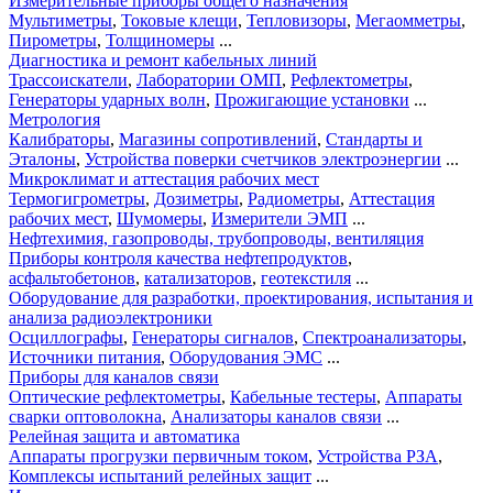
Измерительные приборы общего назначения
Мультиметры
,
Токовые клещи
,
Тепловизоры
,
Мегаомметры
,
Пирометры
,
Толщиномеры
...
Диагностика и ремонт кабельных линий
Трассоискатели
,
Лаборатории ОМП
,
Рефлектометры
,
Генераторы ударных волн
,
Прожигающие установки
...
Метрология
Калибраторы
,
Магазины сопротивлений
,
Стандарты и
Эталоны
,
Устройства поверки счетчиков электроэнергии
...
Микроклимат и аттестация рабочих мест
Термогигрометры
,
Дозиметры
,
Радиометры
,
Аттестация
рабочих мест
,
Шумомеры
,
Измерители ЭМП
...
Нефтехимия, газопроводы, трубопроводы, вентиляция
Приборы контроля качества нефтепродуктов
,
асфальтобетонов
,
катализаторов
,
геотекстиля
...
Оборудование для разработки, проектирования, испытания и
анализа радиоэлектроники
Осциллографы
,
Генераторы сигналов
,
Спектроанализаторы
,
Источники питания
,
Оборудования ЭМС
...
Приборы для каналов связи
Оптические рефлектометры
,
Кабельные тестеры
,
Аппараты
сварки оптоволокна
,
Анализаторы каналов связи
...
Релейная защита и автоматика
Аппараты прогрузки первичным током
,
Устройства РЗА
,
Комплексы испытаний релейных защит
...