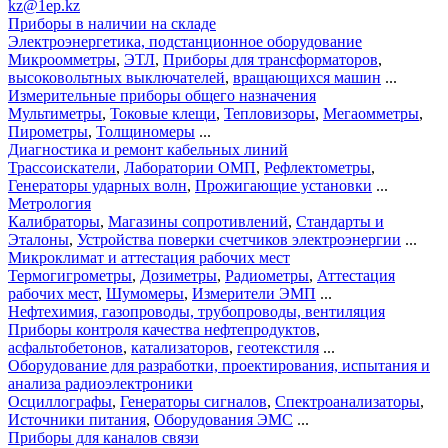
kz@1ep.kz
Приборы в наличии на складе
Электроэнергетика, подстанционное оборудование
Микроомметры
,
ЭТЛ
,
Приборы для трансформаторов
,
высоковольтных выключателей
,
вращающихся машин
...
Измерительные приборы общего назначения
Мультиметры
,
Токовые клещи
,
Тепловизоры
,
Мегаомметры
,
Пирометры
,
Толщиномеры
...
Диагностика и ремонт кабельных линий
Трассоискатели
,
Лаборатории ОМП
,
Рефлектометры
,
Генераторы ударных волн
,
Прожигающие установки
...
Метрология
Калибраторы
,
Магазины сопротивлений
,
Стандарты и
Эталоны
,
Устройства поверки счетчиков электроэнергии
...
Микроклимат и аттестация рабочих мест
Термогигрометры
,
Дозиметры
,
Радиометры
,
Аттестация
рабочих мест
,
Шумомеры
,
Измерители ЭМП
...
Нефтехимия, газопроводы, трубопроводы, вентиляция
Приборы контроля качества нефтепродуктов
,
асфальтобетонов
,
катализаторов
,
геотекстиля
...
Оборудование для разработки, проектирования, испытания и
анализа радиоэлектроники
Осциллографы
,
Генераторы сигналов
,
Спектроанализаторы
,
Источники питания
,
Оборудования ЭМС
...
Приборы для каналов связи