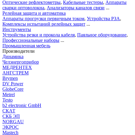
Оптические рефлектометры
,
Кабельные тестеры
,
Аппараты
сварки оптоволокна
,
Анализаторы каналов связи
...
Релейная защита и автоматика
Аппараты прогрузки первичным током
,
Устройства РЗА
,
Комплексы испытаний релейных защит
...
Инструменты
Устройства резки и прокола кабеля
,
Паяльное оборудование
,
Профессиональные наборы
...
Промышленная мебель
Производители
Динамика
Челэнергоприбор
МЕДРЕНТЕХ
АНГСТРЕМ
Brymen
DV Power
GlobeCore
Metrel
Testo
b2 electronic GmbH
СКАТ
СКБ ЭП
NORGAU
ЭКРОС
Mastech