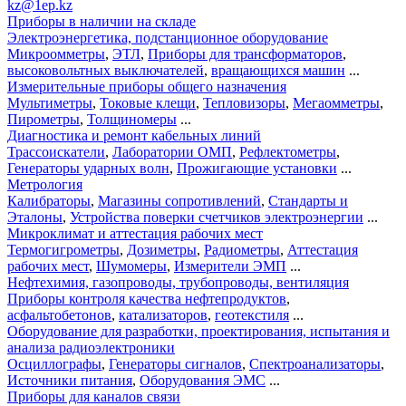
kz@1ep.kz
Приборы в наличии на складе
Электроэнергетика, подстанционное оборудование
Микроомметры
,
ЭТЛ
,
Приборы для трансформаторов
,
высоковольтных выключателей
,
вращающихся машин
...
Измерительные приборы общего назначения
Мультиметры
,
Токовые клещи
,
Тепловизоры
,
Мегаомметры
,
Пирометры
,
Толщиномеры
...
Диагностика и ремонт кабельных линий
Трассоискатели
,
Лаборатории ОМП
,
Рефлектометры
,
Генераторы ударных волн
,
Прожигающие установки
...
Метрология
Калибраторы
,
Магазины сопротивлений
,
Стандарты и
Эталоны
,
Устройства поверки счетчиков электроэнергии
...
Микроклимат и аттестация рабочих мест
Термогигрометры
,
Дозиметры
,
Радиометры
,
Аттестация
рабочих мест
,
Шумомеры
,
Измерители ЭМП
...
Нефтехимия, газопроводы, трубопроводы, вентиляция
Приборы контроля качества нефтепродуктов
,
асфальтобетонов
,
катализаторов
,
геотекстиля
...
Оборудование для разработки, проектирования, испытания и
анализа радиоэлектроники
Осциллографы
,
Генераторы сигналов
,
Спектроанализаторы
,
Источники питания
,
Оборудования ЭМС
...
Приборы для каналов связи