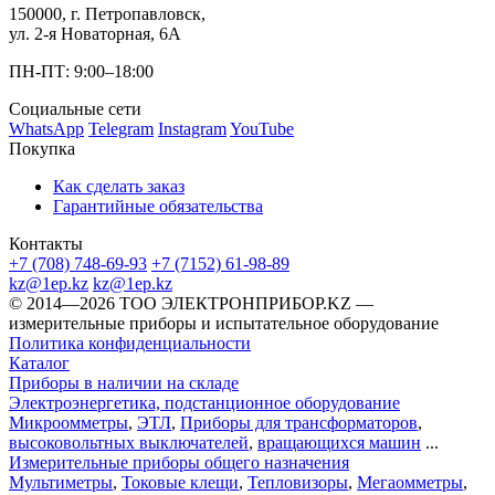
150000, г. Петропавловск,
ул. 2-я Новаторная, 6А
ПН-ПТ: 9:00–18:00
Социальные сети
WhatsApp
Telegram
Instagram
YouTube
Покупка
Как сделать заказ
Гарантийные обязательства
Контакты
+7 (708) 748-69-93
+7 (7152) 61-98-89
kz@1ep.kz
kz@1ep.kz
©️ 2014—2026
ТОО ЭЛЕКТРОНПРИБОР.KZ
—
измерительные приборы и испытательное оборудование
Политика конфиденциальности
Каталог
Приборы в наличии на складе
Электроэнергетика, подстанционное оборудование
Микроомметры
,
ЭТЛ
,
Приборы для трансформаторов
,
высоковольтных выключателей
,
вращающихся машин
...
Измерительные приборы общего назначения
Мультиметры
,
Токовые клещи
,
Тепловизоры
,
Мегаомметры
,