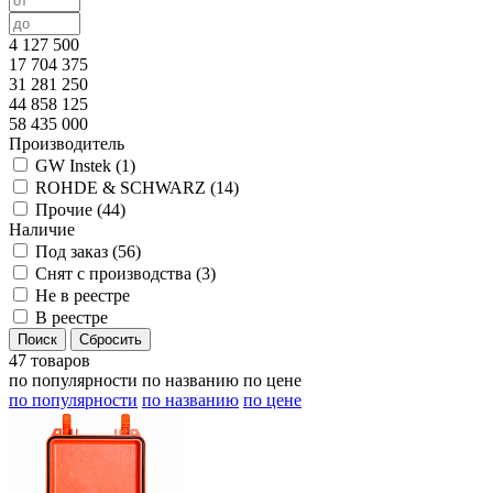
4 127 500
17 704 375
31 281 250
44 858 125
58 435 000
Производитель
GW Instek (
1
)
ROHDE & SCHWARZ (
14
)
Прочие (
44
)
Наличие
Под заказ (
56
)
Снят с производства (
3
)
Не в реестре
В реестре
47 товаров
по популярности
по названию
по цене
по популярности
по названию
по цене