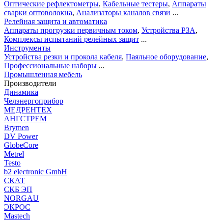
Оптические рефлектометры
,
Кабельные тестеры
,
Аппараты
сварки оптоволокна
,
Анализаторы каналов связи
...
Релейная защита и автоматика
Аппараты прогрузки первичным током
,
Устройства РЗА
,
Комплексы испытаний релейных защит
...
Инструменты
Устройства резки и прокола кабеля
,
Паяльное оборудование
,
Профессиональные наборы
...
Промышленная мебель
Производители
Динамика
Челэнергоприбор
МЕДРЕНТЕХ
АНГСТРЕМ
Brymen
DV Power
GlobeCore
Metrel
Testo
b2 electronic GmbH
СКАТ
СКБ ЭП
NORGAU
ЭКРОС
Mastech