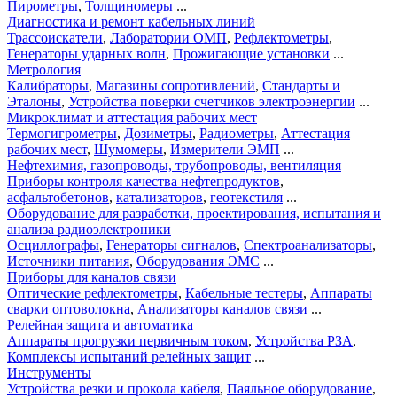
Пирометры
,
Толщиномеры
...
Диагностика и ремонт кабельных линий
Трассоискатели
,
Лаборатории ОМП
,
Рефлектометры
,
Генераторы ударных волн
,
Прожигающие установки
...
Метрология
Калибраторы
,
Магазины сопротивлений
,
Стандарты и
Эталоны
,
Устройства поверки счетчиков электроэнергии
...
Микроклимат и аттестация рабочих мест
Термогигрометры
,
Дозиметры
,
Радиометры
,
Аттестация
рабочих мест
,
Шумомеры
,
Измерители ЭМП
...
Нефтехимия, газопроводы, трубопроводы, вентиляция
Приборы контроля качества нефтепродуктов
,
асфальтобетонов
,
катализаторов
,
геотекстиля
...
Оборудование для разработки, проектирования, испытания и
анализа радиоэлектроники
Осциллографы
,
Генераторы сигналов
,
Спектроанализаторы
,
Источники питания
,
Оборудования ЭМС
...
Приборы для каналов связи
Оптические рефлектометры
,
Кабельные тестеры
,
Аппараты
сварки оптоволокна
,
Анализаторы каналов связи
...
Релейная защита и автоматика
Аппараты прогрузки первичным током
,
Устройства РЗА
,
Комплексы испытаний релейных защит
...
Инструменты
Устройства резки и прокола кабеля
,
Паяльное оборудование
,