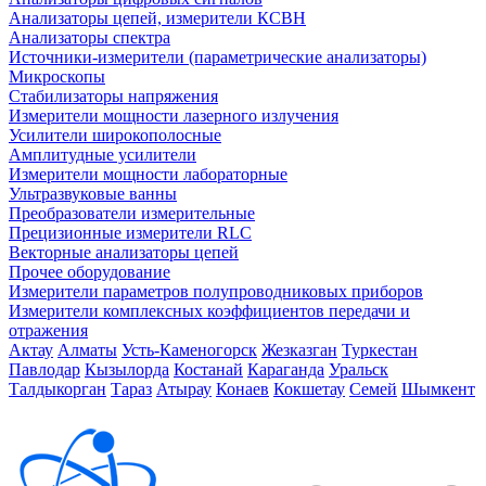
Анализаторы цепей, измерители КСВН
Анализаторы спектра
Источники-измерители (параметрические анализаторы)
Микроскопы
Стабилизаторы напряжения
Измерители мощности лазерного излучения
Усилители широкополосные
Амплитудные усилители
Измерители мощности лабораторные
Ультразвуковые ванны
Преобразователи измерительные
Прецизионные измерители RLC
Векторные анализаторы цепей
Прочее оборудование
Измерители параметров полупроводниковых приборов
Измерители комплексных коэффициентов передачи и
отражения
Актау
Алматы
Усть-Каменогорск
Жезказган
Туркестан
Павлодар
Кызылорда
Костанай
Караганда
Уральск
Талдыкорган
Тараз
Атырау
Конаев
Кокшетау
Семей
Шымкент