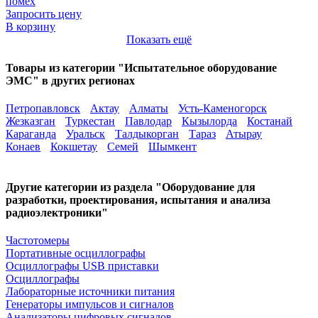
помех
Запросить цену
В корзину
Показать ещё
Товары из категории "Испытательное оборудование
ЭМС" в других регионах
Петропавловск
Актау
Алматы
Усть-Каменогорск
Жезказган
Туркестан
Павлодар
Кызылорда
Костанай
Караганда
Уральск
Талдыкорган
Тараз
Атырау
Конаев
Кокшетау
Семей
Шымкент
Другие категории из раздела "Оборудование для
разработки, проектирования, испытания и анализа
радиоэлектроники"
Частотомеры
Портативные осциллографы
Осциллографы USB приставки
Осциллографы
Лабораторные источники питания
Генераторы импульсов и сигналов
Анализаторы цифровых сигналов