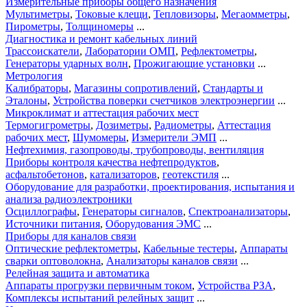
Измерительные приборы общего назначения
Мультиметры
,
Токовые клещи
,
Тепловизоры
,
Мегаомметры
,
Пирометры
,
Толщиномеры
...
Диагностика и ремонт кабельных линий
Трассоискатели
,
Лаборатории ОМП
,
Рефлектометры
,
Генераторы ударных волн
,
Прожигающие установки
...
Метрология
Калибраторы
,
Магазины сопротивлений
,
Стандарты и
Эталоны
,
Устройства поверки счетчиков электроэнергии
...
Микроклимат и аттестация рабочих мест
Термогигрометры
,
Дозиметры
,
Радиометры
,
Аттестация
рабочих мест
,
Шумомеры
,
Измерители ЭМП
...
Нефтехимия, газопроводы, трубопроводы, вентиляция
Приборы контроля качества нефтепродуктов
,
асфальтобетонов
,
катализаторов
,
геотекстиля
...
Оборудование для разработки, проектирования, испытания и
анализа радиоэлектроники
Осциллографы
,
Генераторы сигналов
,
Спектроанализаторы
,
Источники питания
,
Оборудования ЭМС
...
Приборы для каналов связи
Оптические рефлектометры
,
Кабельные тестеры
,
Аппараты
сварки оптоволокна
,
Анализаторы каналов связи
...
Релейная защита и автоматика
Аппараты прогрузки первичным током
,
Устройства РЗА
,
Комплексы испытаний релейных защит
...