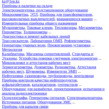
kz@1ep.kz
Приборы в наличии на складе
Электроэнергетика, подстанционное оборудование
Микроомметры
,
ЭТЛ
,
Приборы для трансформаторов
,
высоковольтных выключателей
,
вращающихся машин
...
Измерительные приборы общего назначения
Мультиметры
,
Токовые клещи
,
Тепловизоры
,
Мегаомметры
,
Пирометры
,
Толщиномеры
...
Диагностика и ремонт кабельных линий
Трассоискатели
,
Лаборатории ОМП
,
Рефлектометры
,
Генераторы ударных волн
,
Прожигающие установки
...
Метрология
Калибраторы
,
Магазины сопротивлений
,
Стандарты и
Эталоны
,
Устройства поверки счетчиков электроэнергии
...
Микроклимат и аттестация рабочих мест
Термогигрометры
,
Дозиметры
,
Радиометры
,
Аттестация
рабочих мест
,
Шумомеры
,
Измерители ЭМП
...
Нефтехимия, газопроводы, трубопроводы, вентиляция
Приборы контроля качества нефтепродуктов
,
асфальтобетонов
,
катализаторов
,
геотекстиля
...
Оборудование для разработки, проектирования, испытания и
анализа радиоэлектроники
Осциллографы
,
Генераторы сигналов
,
Спектроанализаторы
,
Источники питания
,
Оборудования ЭМС
...
Приборы для каналов связи