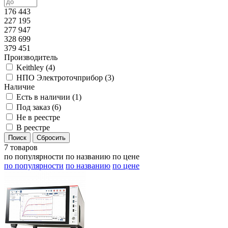
176 443
227 195
277 947
328 699
379 451
Производитель
Keithley (
4
)
НПО Электроточприбор (
3
)
Наличие
Есть в наличии (
1
)
Под заказ (
6
)
Не в реестре
В реестре
7 товаров
по популярности
по названию
по цене
по популярности
по названию
по цене