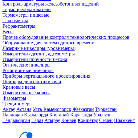
Контроль арматуры железобетонных изделий
Термопреобразователи
Термометры пищевые
Тахеометры
Рефрактометры
Весы
Прочее оборудование контроля технологических процессов
Оборудование для систем единого времени
Лазерные нивелиры (уровнемеры)
Измерители адгезии, адгезиметры
Измерители прочности бетона
Оптические нивелиры
Ротационные нивелиры
Приборы вертикального проектирования
Приборы диагностики свай
Крановые весы
Измерительные колеса
Фазометры
Трещиномеры
Актау
Астана
Усть-Каменогорск
Жезказган
Туркестан
Павлодар
Кызылорда
Костанай
Караганда
Уральск
Талдыкорган
Тараз
Атырау
Конаев
Кокшетау
Семей
Шымкент