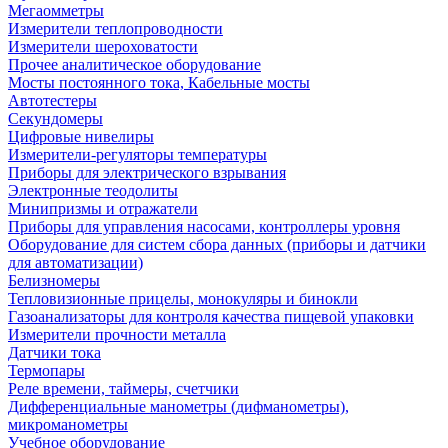
Мегаомметры
Измерители теплопроводности
Измерители шероховатости
Прочее аналитическое оборудование
Мосты постоянного тока, Кабельные мосты
Автотестеры
Секундомеры
Цифровые нивелиры
Измерители-регуляторы температуры
Приборы для электрического взрывания
Электронные теодолиты
Минипризмы и отражатели
Приборы для управления насосами, контроллеры уровня
Оборудование для систем сбора данных (приборы и датчики
для автоматизации)
Белизномеры
Тепловизионные прицелы, монокуляры и бинокли
Газоанализаторы для контроля качества пищевой упаковки
Измерители прочности металла
Датчики тока
Термопары
Реле времени, таймеры, счетчики
Дифференциальные манометры (дифманометры),
микроманометры
Учебное оборудование