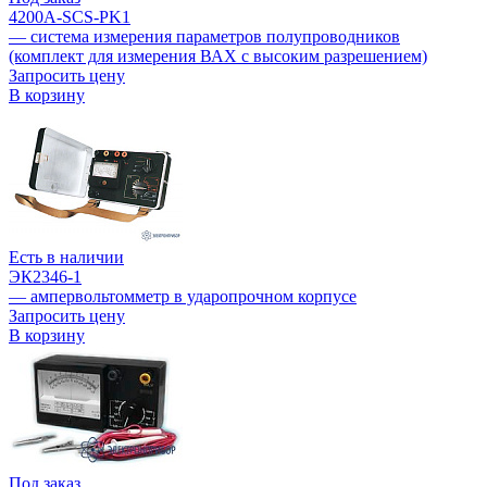
4200A-SCS-PK1
— система измерения параметров полупроводников
(комплект для измерения ВАХ с высоким разрешением)
Запросить цену
В корзину
Есть в наличии
ЭК2346-1
— ампервольтомметр в ударопрочном корпусе
Запросить цену
В корзину
Под заказ