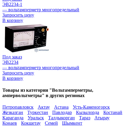
ЭВ2234-1
— вольтамперметр многопредельный
Запросить цену
В корзину
Под заказ
ЭВ2234
— вольтамперметр многопредельный
Запросить цену
В корзину
Товары из категории "Вольтамперметры,
ампервольтметры" в других регионах
Петропавловск
Актау
Астана
Усть-Каменогорск
Жезказган
Туркестан
Павлодар
Кызылорда
Костанай
Караганда
Уральск
Талдыкорган
Тараз
Атырау
Конаев
Кокшетау
Семей
Шымкент