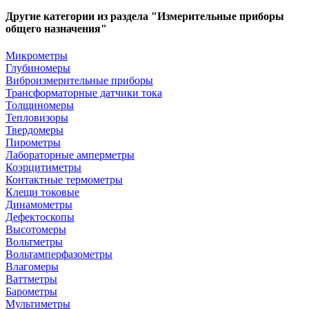
Другие категории из раздела "Измерительные приборы
общего назначения"
Микрометры
Глубиномеры
Виброизмерительные приборы
Трансформаторные датчики тока
Толщиномеры
Тепловизоры
Твердомеры
Пирометры
Лабораторные амперметры
Коэрцитиметры
Контактные термометры
Клещи токовые
Динамометры
Дефектоскопы
Высотомеры
Вольтметры
Вольтамперфазометры
Влагомеры
Ваттметры
Барометры
Мультиметры