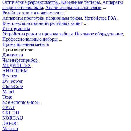
Оптические рефлектометры
,
Кабельные тестеры
,
Аппараты
сварки оптоволокна
,
Анализаторы каналов связи
...
Релейная защита и автоматика
Аппараты прогрузки первичным током
,
Устройства РЗА
,
Комплексы испытаний релейных защит
...
Инструменты
Устройства резки и прокола кабеля
,
Паяльное оборудование
,
Профессиональные наборы
...
Промышленная мебель
Производители
Динамика
Челэнергоприбор
МЕДРЕНТЕХ
АНГСТРЕМ
Brymen
DV Power
GlobeCore
Metrel
Testo
b2 electronic GmbH
СКАТ
СКБ ЭП
NORGAU
ЭКРОС
Mastech