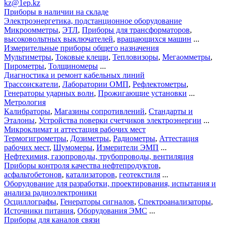
kz@1ep.kz
Приборы в наличии на складе
Электроэнергетика, подстанционное оборудование
Микроомметры
,
ЭТЛ
,
Приборы для трансформаторов
,
высоковольтных выключателей
,
вращающихся машин
...
Измерительные приборы общего назначения
Мультиметры
,
Токовые клещи
,
Тепловизоры
,
Мегаомметры
,
Пирометры
,
Толщиномеры
...
Диагностика и ремонт кабельных линий
Трассоискатели
,
Лаборатории ОМП
,
Рефлектометры
,
Генераторы ударных волн
,
Прожигающие установки
...
Метрология
Калибраторы
,
Магазины сопротивлений
,
Стандарты и
Эталоны
,
Устройства поверки счетчиков электроэнергии
...
Микроклимат и аттестация рабочих мест
Термогигрометры
,
Дозиметры
,
Радиометры
,
Аттестация
рабочих мест
,
Шумомеры
,
Измерители ЭМП
...
Нефтехимия, газопроводы, трубопроводы, вентиляция
Приборы контроля качества нефтепродуктов
,
асфальтобетонов
,
катализаторов
,
геотекстиля
...
Оборудование для разработки, проектирования, испытания и
анализа радиоэлектроники
Осциллографы
,
Генераторы сигналов
,
Спектроанализаторы
,
Источники питания
,
Оборудования ЭМС
...
Приборы для каналов связи