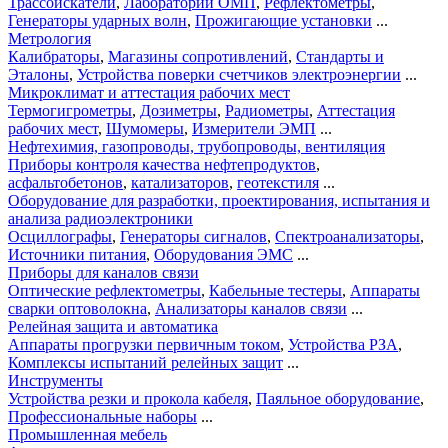
Трассоискатели
,
Лаборатории ОМП
,
Рефлектометры
,
Генераторы ударных волн
,
Прожигающие установки
...
Метрология
Калибраторы
,
Магазины сопротивлений
,
Стандарты и
Эталоны
,
Устройства поверки счетчиков электроэнергии
...
Микроклимат и аттестация рабочих мест
Термогигрометры
,
Дозиметры
,
Радиометры
,
Аттестация
рабочих мест
,
Шумомеры
,
Измерители ЭМП
...
Нефтехимия, газопроводы, трубопроводы, вентиляция
Приборы контроля качества нефтепродуктов
,
асфальтобетонов
,
катализаторов
,
геотекстиля
...
Оборудование для разработки, проектирования, испытания и
анализа радиоэлектроники
Осциллографы
,
Генераторы сигналов
,
Спектроанализаторы
,
Источники питания
,
Оборудования ЭМС
...
Приборы для каналов связи
Оптические рефлектометры
,
Кабельные тестеры
,
Аппараты
сварки оптоволокна
,
Анализаторы каналов связи
...
Релейная защита и автоматика
Аппараты прогрузки первичным током
,
Устройства РЗА
,
Комплексы испытаний релейных защит
...
Инструменты
Устройства резки и прокола кабеля
,
Паяльное оборудование
,
Профессиональные наборы
...
Промышленная мебель