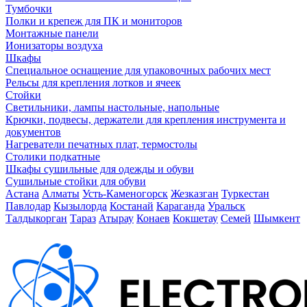
Тумбочки
Полки и крепеж для ПК и мониторов
Монтажные панели
Ионизаторы воздуха
Шкафы
Специальное оснащение для упаковочных рабочих мест
Рельсы для крепления лотков и ячеек
Стойки
Светильники, лампы настольные, напольные
Крючки, подвесы, держатели для крепления инструмента и
документов
Нагреватели печатных плат, термостолы
Столики подкатные
Шкафы сушильные для одежды и обуви
Сушильные стойки для обуви
Астана
Алматы
Усть-Каменогорск
Жезказган
Туркестан
Павлодар
Кызылорда
Костанай
Караганда
Уральск
Талдыкорган
Тараз
Атырау
Конаев
Кокшетау
Семей
Шымкент