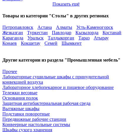
Показать ещё
Товары из категории "Столы" в других регионах
Петропавловск
Астана
Алматы
Усть-Каменогорск
Жезказган
Туркестан
Павлодар
Кызылорда
Костанай
Караганда
Уральск
Талдыкорган
Тараз
Атырау
Конаев
Кокшетау
Семей
Шымкент
Другие категории из раздела "Промышленная мебель"
Прочее
Лабораторные сушильные шкафы с принудительной
конвекцией воздуха
Лабораторное хлебопекарное и пищевое оборудование
Тележки весовые
Основания полок
Защитная антибактериальная рабочая среда
Вытяжные шкафы
Подставки поворотные
Передвижные рабочие станции
Конвеерные настольные системы
Шкафы сухого хранения