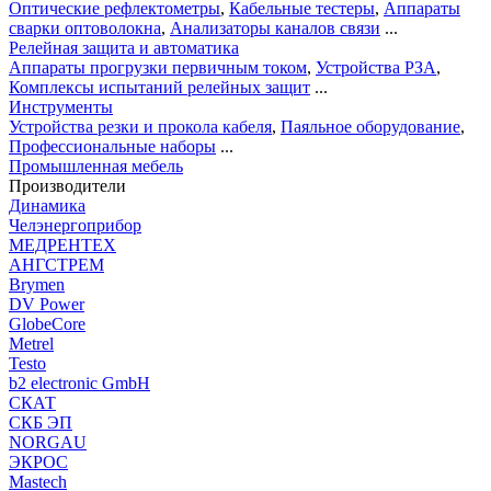
Оптические рефлектометры
,
Кабельные тестеры
,
Аппараты
сварки оптоволокна
,
Анализаторы каналов связи
...
Релейная защита и автоматика
Аппараты прогрузки первичным током
,
Устройства РЗА
,
Комплексы испытаний релейных защит
...
Инструменты
Устройства резки и прокола кабеля
,
Паяльное оборудование
,
Профессиональные наборы
...
Промышленная мебель
Производители
Динамика
Челэнергоприбор
МЕДРЕНТЕХ
АНГСТРЕМ
Brymen
DV Power
GlobeCore
Metrel
Testo
b2 electronic GmbH
СКАТ
СКБ ЭП
NORGAU
ЭКРОС
Mastech