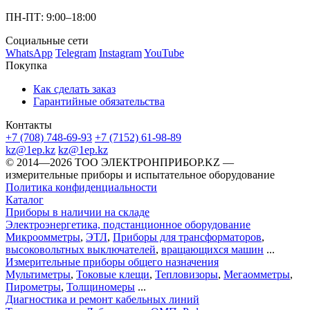
ПН-ПТ: 9:00–18:00
Социальные сети
WhatsApp
Telegram
Instagram
YouTube
Покупка
Как сделать заказ
Гарантийные обязательства
Контакты
+7 (708) 748-69-93
+7 (7152) 61-98-89
kz@1ep.kz
kz@1ep.kz
©️ 2014—2026
ТОО ЭЛЕКТРОНПРИБОР.KZ
—
измерительные приборы и испытательное оборудование
Политика конфиденциальности
Каталог
Приборы в наличии на складе
Электроэнергетика, подстанционное оборудование
Микроомметры
,
ЭТЛ
,
Приборы для трансформаторов
,
высоковольтных выключателей
,
вращающихся машин
...
Измерительные приборы общего назначения
Мультиметры
,
Токовые клещи
,
Тепловизоры
,
Мегаомметры
,
Пирометры
,
Толщиномеры
...
Диагностика и ремонт кабельных линий