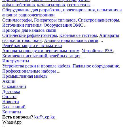
асфальтобетонов
,
катализаторов
,
геотекстиля
...
Оборудование для разработки, проектирования, испытания и
анализа радиоэлектроники
Осциллографы
,
Генераторы сигналов
,
Спектроанализаторы
,
Источники питания
,
Оборудования ЭМС
...
Приборы для каналов связи
Оптические рефлектометры
,
Кабельные тестеры
,
Аппараты
сварки оптоволокна
,
Анализаторы каналов связи
...
Релейная защита и автоматика
Аппараты прогрузки первичным током
,
Устройства РЗА
,
Комплексы испытаний релейных защит
...
Инструменты
Устройства резки и прокола кабеля
,
Паяльное оборудование
,
Профессиональные наборы
...
Промышленная мебель
Акции
О компании
Доставка
Оплата
Новости
База знаний
Контакты
Есть вопросы?
kz@1ep.kz
WhatsApp