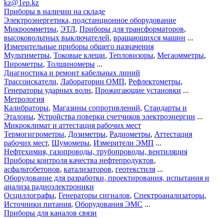
kz@1ep.kz
Приборы в наличии на складе
Электроэнергетика, подстанционное оборудование
Микроомметры
,
ЭТЛ
,
Приборы для трансформаторов
,
высоковольтных выключателей
,
вращающихся машин
...
Измерительные приборы общего назначения
Мультиметры
,
Токовые клещи
,
Тепловизоры
,
Мегаомметры
,
Пирометры
,
Толщиномеры
...
Диагностика и ремонт кабельных линий
Трассоискатели
,
Лаборатории ОМП
,
Рефлектометры
,
Генераторы ударных волн
,
Прожигающие установки
...
Метрология
Калибраторы
,
Магазины сопротивлений
,
Стандарты и
Эталоны
,
Устройства поверки счетчиков электроэнергии
...
Микроклимат и аттестация рабочих мест
Термогигрометры
,
Дозиметры
,
Радиометры
,
Аттестация
рабочих мест
,
Шумомеры
,
Измерители ЭМП
...
Нефтехимия, газопроводы, трубопроводы, вентиляция
Приборы контроля качества нефтепродуктов
,
асфальтобетонов
,
катализаторов
,
геотекстиля
...
Оборудование для разработки, проектирования, испытания и
анализа радиоэлектроники
Осциллографы
,
Генераторы сигналов
,
Спектроанализаторы
,
Источники питания
,
Оборудования ЭМС
...
Приборы для каналов связи