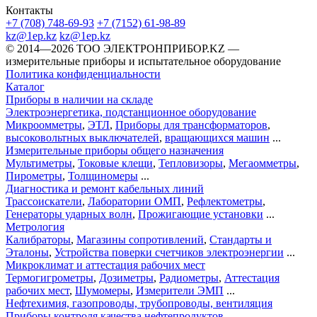
Контакты
+7 (708) 748-69-93
+7 (7152) 61-98-89
kz@1ep.kz
kz@1ep.kz
©️ 2014—2026
ТОО ЭЛЕКТРОНПРИБОР.KZ
—
измерительные приборы и испытательное оборудование
Политика конфиденциальности
Каталог
Приборы в наличии на складе
Электроэнергетика, подстанционное оборудование
Микроомметры
,
ЭТЛ
,
Приборы для трансформаторов
,
высоковольтных выключателей
,
вращающихся машин
...
Измерительные приборы общего назначения
Мультиметры
,
Токовые клещи
,
Тепловизоры
,
Мегаомметры
,
Пирометры
,
Толщиномеры
...
Диагностика и ремонт кабельных линий
Трассоискатели
,
Лаборатории ОМП
,
Рефлектометры
,
Генераторы ударных волн
,
Прожигающие установки
...
Метрология
Калибраторы
,
Магазины сопротивлений
,
Стандарты и
Эталоны
,
Устройства поверки счетчиков электроэнергии
...
Микроклимат и аттестация рабочих мест
Термогигрометры
,
Дозиметры
,
Радиометры
,
Аттестация
рабочих мест
,
Шумомеры
,
Измерители ЭМП
...
Нефтехимия, газопроводы, трубопроводы, вентиляция
Приборы контроля качества нефтепродуктов
,