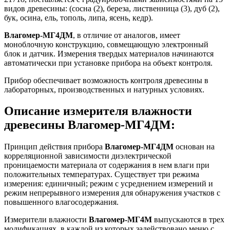
видов древесины: (сосна (2), береза, лиственница (3), дуб (2),
бук, осина, ель, тополь, липа, ясень, кедр).
Влагомер-МГ4ДМ
, в отличие от аналогов, имеет
моноблочную конструкцию, совмещающую электронный
блок и датчик. Измерения твердых материалов начинаются
автоматически при установке прибора на объект контроля.
Прибор обеспечивает возможность контроля древесины в
лабораторных, производственных и натурных условиях.
Описание измерителя влажности
древесины Влагомер-МГ4ДМ:
Принцип действия прибора
Влагомер-МГ4ДМ
основан на
корреляционной зависимости диэлектрической
проницаемости материала от содержания в нем влаги при
положительных температурах. Существует три режима
измерения: единичный; режим с усреднением измерений и
режим непрерывного измерения для обнаружения участков с
повышенного влагосодержания.
Измерители влажности
Влагомер-МГ4М
выпускаются в трех
модификациях, в каждой из которых задействовано меню с