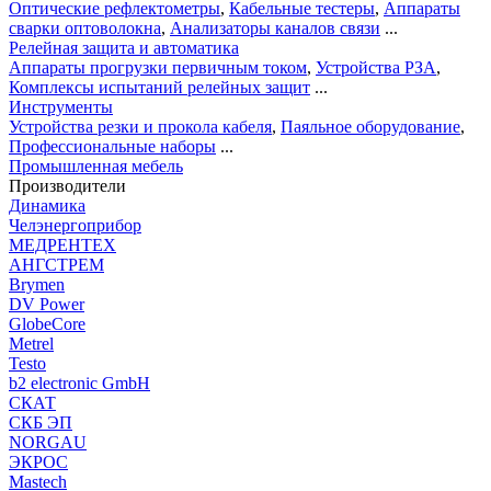
Оптические рефлектометры
,
Кабельные тестеры
,
Аппараты
сварки оптоволокна
,
Анализаторы каналов связи
...
Релейная защита и автоматика
Аппараты прогрузки первичным током
,
Устройства РЗА
,
Комплексы испытаний релейных защит
...
Инструменты
Устройства резки и прокола кабеля
,
Паяльное оборудование
,
Профессиональные наборы
...
Промышленная мебель
Производители
Динамика
Челэнергоприбор
МЕДРЕНТЕХ
АНГСТРЕМ
Brymen
DV Power
GlobeCore
Metrel
Testo
b2 electronic GmbH
СКАТ
СКБ ЭП
NORGAU
ЭКРОС
Mastech