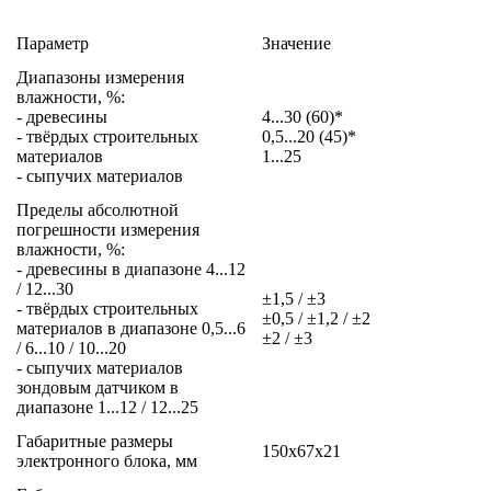
Параметр
Значение
Диапазоны измерения
влажности, %:
- древесины
4...30 (60)*
- твёрдых строительных
0,5...20 (45)*
материалов
1...25
- сыпучих материалов
Пределы абсолютной
погрешности измерения
влажности, %:
- древесины в диапазоне 4...12
/ 12...30
±1,5 / ±3
- твёрдых строительных
±0,5 / ±1,2 / ±2
материалов в диапазоне 0,5...6
±2 / ±3
/ 6...10 / 10...20
- сыпучих материалов
зондовым датчиком в
диапазоне 1...12 / 12...25
Габаритные размеры
150x67x21
электронного блока, мм