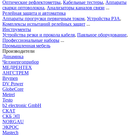
Оптические рефлектометры
,
Кабельные тестеры
,
Аппараты
сварки оптоволокна
,
Анализаторы каналов связи
...
Релейная защита и автоматика
Аппараты прогрузки первичным током
,
Устройства РЗА
,
Комплексы испытаний релейных защит
...
Инструменты
Устройства резки и прокола кабеля
,
Паяльное оборудование
,
Профессиональные наборы
...
Промышленная мебель
Производители
Динамика
Челэнергоприбор
МЕДРЕНТЕХ
АНГСТРЕМ
Brymen
DV Power
GlobeCore
Metrel
Testo
b2 electronic GmbH
СКАТ
СКБ ЭП
NORGAU
ЭКРОС
Mastech