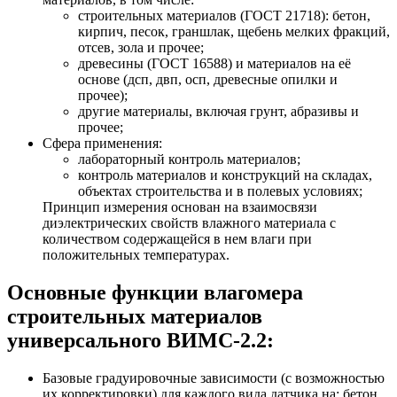
строительных материалов (ГОСТ 21718): бетон,
кирпич, песок, граншлак, щебень мелких фракций,
отсев, зола и прочее;
древесины (ГОСТ 16588) и материалов на её
основе (дсп, двп, осп, древесные опилки и
прочее);
другие материалы, включая грунт, абразивы и
прочее;
Сфера применения:
лабораторный контроль материалов;
контроль материалов и конструкций на складах,
объектах строительства и в полевых условиях;
Принцип измерения основан на взаимосвязи
диэлектрических свойств влажного материала с
количеством содержащейся в нем влаги при
положительных температурах.
Основные функции влагомера
строительных материалов
универсального ВИМС-2.2:
Базовые градуировочные зависимости (с возможностью
их корректировки) для каждого вида датчика на: бетон