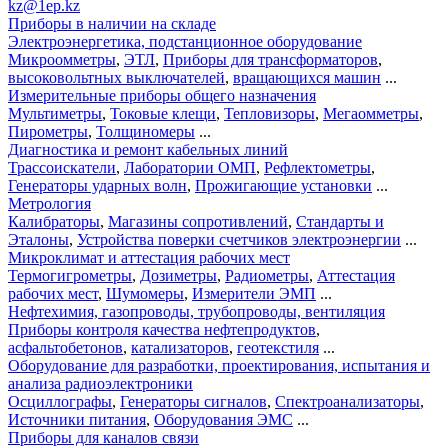
kz@1ep.kz
Приборы в наличии на складе
Электроэнергетика, подстанционное оборудование
Микроомметры
,
ЭТЛ
,
Приборы для трансформаторов
,
высоковольтных выключателей
,
вращающихся машин
...
Измерительные приборы общего назначения
Мультиметры
,
Токовые клещи
,
Тепловизоры
,
Мегаомметры
,
Пирометры
,
Толщиномеры
...
Диагностика и ремонт кабельных линий
Трассоискатели
,
Лаборатории ОМП
,
Рефлектометры
,
Генераторы ударных волн
,
Прожигающие установки
...
Метрология
Калибраторы
,
Магазины сопротивлений
,
Стандарты и
Эталоны
,
Устройства поверки счетчиков электроэнергии
...
Микроклимат и аттестация рабочих мест
Термогигрометры
,
Дозиметры
,
Радиометры
,
Аттестация
рабочих мест
,
Шумомеры
,
Измерители ЭМП
...
Нефтехимия, газопроводы, трубопроводы, вентиляция
Приборы контроля качества нефтепродуктов
,
асфальтобетонов
,
катализаторов
,
геотекстиля
...
Оборудование для разработки, проектирования, испытания и
анализа радиоэлектроники
Осциллографы
,
Генераторы сигналов
,
Спектроанализаторы
,
Источники питания
,
Оборудования ЭМС
...
Приборы для каналов связи