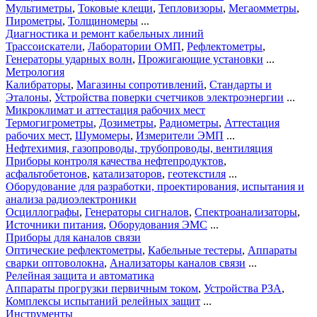
Мультиметры
,
Токовые клещи
,
Тепловизоры
,
Мегаомметры
,
Пирометры
,
Толщиномеры
...
Диагностика и ремонт кабельных линий
Трассоискатели
,
Лаборатории ОМП
,
Рефлектометры
,
Генераторы ударных волн
,
Прожигающие установки
...
Метрология
Калибраторы
,
Магазины сопротивлений
,
Стандарты и
Эталоны
,
Устройства поверки счетчиков электроэнергии
...
Микроклимат и аттестация рабочих мест
Термогигрометры
,
Дозиметры
,
Радиометры
,
Аттестация
рабочих мест
,
Шумомеры
,
Измерители ЭМП
...
Нефтехимия, газопроводы, трубопроводы, вентиляция
Приборы контроля качества нефтепродуктов
,
асфальтобетонов
,
катализаторов
,
геотекстиля
...
Оборудование для разработки, проектирования, испытания и
анализа радиоэлектроники
Осциллографы
,
Генераторы сигналов
,
Спектроанализаторы
,
Источники питания
,
Оборудования ЭМС
...
Приборы для каналов связи
Оптические рефлектометры
,
Кабельные тестеры
,
Аппараты
сварки оптоволокна
,
Анализаторы каналов связи
...
Релейная защита и автоматика
Аппараты прогрузки первичным током
,
Устройства РЗА
,
Комплексы испытаний релейных защит
...
Инструменты