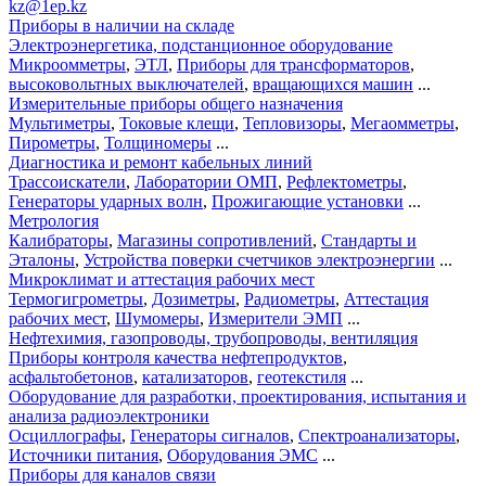
kz@1ep.kz
Приборы в наличии на складе
Электроэнергетика, подстанционное оборудование
Микроомметры
,
ЭТЛ
,
Приборы для трансформаторов
,
высоковольтных выключателей
,
вращающихся машин
...
Измерительные приборы общего назначения
Мультиметры
,
Токовые клещи
,
Тепловизоры
,
Мегаомметры
,
Пирометры
,
Толщиномеры
...
Диагностика и ремонт кабельных линий
Трассоискатели
,
Лаборатории ОМП
,
Рефлектометры
,
Генераторы ударных волн
,
Прожигающие установки
...
Метрология
Калибраторы
,
Магазины сопротивлений
,
Стандарты и
Эталоны
,
Устройства поверки счетчиков электроэнергии
...
Микроклимат и аттестация рабочих мест
Термогигрометры
,
Дозиметры
,
Радиометры
,
Аттестация
рабочих мест
,
Шумомеры
,
Измерители ЭМП
...
Нефтехимия, газопроводы, трубопроводы, вентиляция
Приборы контроля качества нефтепродуктов
,
асфальтобетонов
,
катализаторов
,
геотекстиля
...
Оборудование для разработки, проектирования, испытания и
анализа радиоэлектроники
Осциллографы
,
Генераторы сигналов
,
Спектроанализаторы
,
Источники питания
,
Оборудования ЭМС
...
Приборы для каналов связи