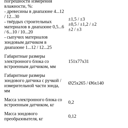
погрешности измерения
влажности, %:
- древесины в диапазоне 4...12
/ 12...30
±1,5 / ±3
- твёрдых строительных
±0,5 / ±1,2 / ±2
материалов в диапазоне 0,5...6
±2 / ±3
/ 6...10 / 10...20
- сыпучих материалов
зондовым датчиком в
диапазоне 1...12 / 12...25
Габаритные размеры
электронного блока со
151x77x31
встроенным датчиком, мм
Габаритные размеры
зондового датчика с ручкой /
Ø25x265 / Ø6x140
измерительной части зонда,
мм
Масса электронного блока со
0,2
встроенным датчиком, кг
Масса зондового
0,12
преобразователя, кг