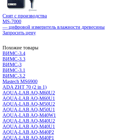
Снят с производства
MS-7000
— цифровой измеритель влажности древесины
Запросить цену
Похожие товары
ВИМС-3.4
ВИМС-3.3
ВИМС-3
ВИМС-3.1
ВИМС-3.2
Mastech MS6900
ADA ZHT 70 (2 in 1)
AQUA-LAB AQ-M60U2
AQUA-LAB AQ-M60U1
AQUA-LAB AQ-M50U2
AQUA-LAB AQ-M50U1
AQUA-LAB AQ-M40W1
AQUA-LAB AQ-M40U2
AQUA-LAB AQ-M40U1
AQUA-LAB AQ-M40P2
AQUA-LAB AQ-M40P1