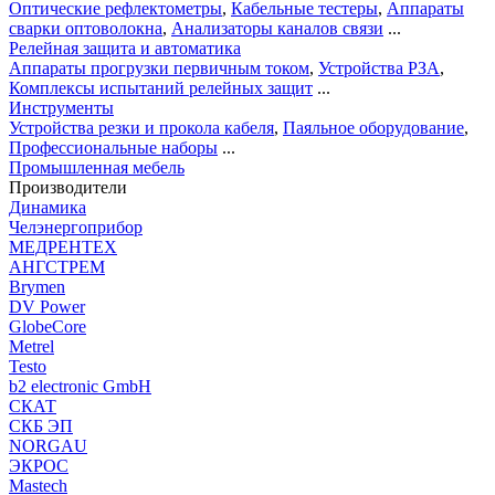
Оптические рефлектометры
,
Кабельные тестеры
,
Аппараты
сварки оптоволокна
,
Анализаторы каналов связи
...
Релейная защита и автоматика
Аппараты прогрузки первичным током
,
Устройства РЗА
,
Комплексы испытаний релейных защит
...
Инструменты
Устройства резки и прокола кабеля
,
Паяльное оборудование
,
Профессиональные наборы
...
Промышленная мебель
Производители
Динамика
Челэнергоприбор
МЕДРЕНТЕХ
АНГСТРЕМ
Brymen
DV Power
GlobeCore
Metrel
Testo
b2 electronic GmbH
СКАТ
СКБ ЭП
NORGAU
ЭКРОС
Mastech