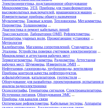
Электроэнергетика, подстанционное оборудование
Микроомметры
,
ЭТЛ
,
Приборы для трансформаторов
,
высоковольтных выключателей
,
вращающихся машин
...
Измерительные приборы общего назначения
Мультиметры
,
Токовые клещи
,
Тепловизоры
,
Мегаомметры
,
Пирометры
,
Толщиномеры
...
Диагностика и ремонт кабельных линий
Трассоискатели
,
Лаборатории ОМП
,
Рефлектометры
,
Генераторы ударных волн
,
Прожигающие установки
...
Метрология
Калибраторы
,
Магазины сопротивлений
,
Стандарты и
Эталоны
,
Устройства поверки счетчиков электроэнергии
...
Микроклимат и аттестация рабочих мест
Термогигрометры
,
Дозиметры
,
Радиометры
,
Аттестация
рабочих мест
,
Шумомеры
,
Измерители ЭМП
...
Нефтехимия, газопроводы, трубопроводы, вентиляция
Приборы контроля качества нефтепродуктов
,
асфальтобетонов
,
катализаторов
,
геотекстиля
...
Оборудование для разработки, проектирования, испытания и
анализа радиоэлектроники
Осциллографы
,
Генераторы сигналов
,
Спектроанализаторы
,
Источники питания
,
Оборудования ЭМС
...
Приборы для каналов связи
Оптические рефлектометры
,
Кабельные тестеры
,
Аппараты
сварки оптоволокна
,
Анализаторы каналов связи
...