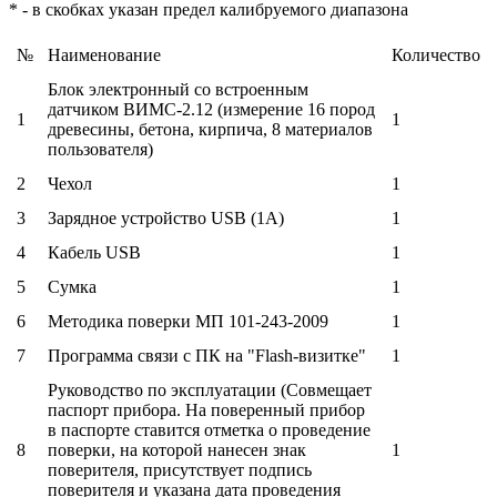
* - в скобках указан предел калибруемого диапазона
№
Наименование
Количество
Блок электронный со встроенным
датчиком ВИМС-2.12 (измерение 16 пород
1
1
древесины, бетона, кирпича, 8 материалов
пользователя)
2
Чехол
1
3
Зарядное устройство USB (1А)
1
4
Кабель USB
1
5
Сумка
1
6
Методика поверки МП 101-243-2009
1
7
Программа связи с ПК на "Flash-визитке"
1
Руководство по эксплуатации (Совмещает
паспорт прибора. На поверенный прибор
в паспорте ставится отметка о проведение
8
поверки, на которой нанесен знак
1
поверителя, присутствует подпись
поверителя и указана дата проведения