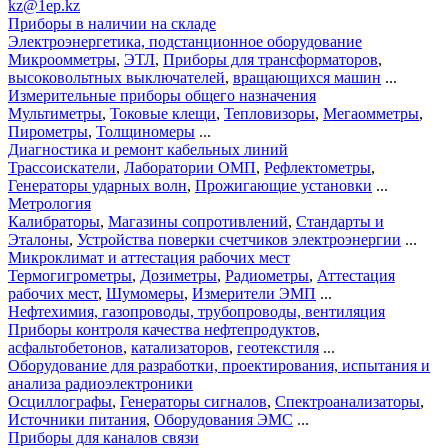
kz@1ep.kz
Приборы в наличии на складе
Электроэнергетика, подстанционное оборудование
Микроомметры
,
ЭТЛ
,
Приборы для трансформаторов
,
высоковольтных выключателей
,
вращающихся машин
...
Измерительные приборы общего назначения
Мультиметры
,
Токовые клещи
,
Тепловизоры
,
Мегаомметры
,
Пирометры
,
Толщиномеры
...
Диагностика и ремонт кабельных линий
Трассоискатели
,
Лаборатории ОМП
,
Рефлектометры
,
Генераторы ударных волн
,
Прожигающие установки
...
Метрология
Калибраторы
,
Магазины сопротивлений
,
Стандарты и
Эталоны
,
Устройства поверки счетчиков электроэнергии
...
Микроклимат и аттестация рабочих мест
Термогигрометры
,
Дозиметры
,
Радиометры
,
Аттестация
рабочих мест
,
Шумомеры
,
Измерители ЭМП
...
Нефтехимия, газопроводы, трубопроводы, вентиляция
Приборы контроля качества нефтепродуктов
,
асфальтобетонов
,
катализаторов
,
геотекстиля
...
Оборудование для разработки, проектирования, испытания и
анализа радиоэлектроники
Осциллографы
,
Генераторы сигналов
,
Спектроанализаторы
,
Источники питания
,
Оборудования ЭМС
...
Приборы для каналов связи