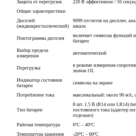
Защита от перегрузок
220 В эффективное / 10 секун
Общие характеристики
Дисплей
9999 отсчетов на дисплее, ан
(жидкокристаллический)
шкала
включает символы функций и
Пиктограммы дисплея
батареи
Выбор предела
автоматический
измерения
в режиме измерения сопротив
Перегрузка
значок OL
Индикатор состояния
символы на экране
батареи
Потребление тока
максимальный: около 90 мА, 
8 шт. 1.5 В (R14 или LR14) ба
Тип батареи
постоянного тока (адаптер пи
отдельно)
Рабочая температура
0ºС – 40ºС
Температура хранения
-20ºС – 60ºС