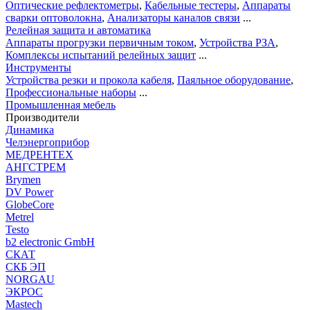
Оптические рефлектометры
,
Кабельные тестеры
,
Аппараты
сварки оптоволокна
,
Анализаторы каналов связи
...
Релейная защита и автоматика
Аппараты прогрузки первичным током
,
Устройства РЗА
,
Комплексы испытаний релейных защит
...
Инструменты
Устройства резки и прокола кабеля
,
Паяльное оборудование
,
Профессиональные наборы
...
Промышленная мебель
Производители
Динамика
Челэнергоприбор
МЕДРЕНТЕХ
АНГСТРЕМ
Brymen
DV Power
GlobeCore
Metrel
Testo
b2 electronic GmbH
СКАТ
СКБ ЭП
NORGAU
ЭКРОС
Mastech