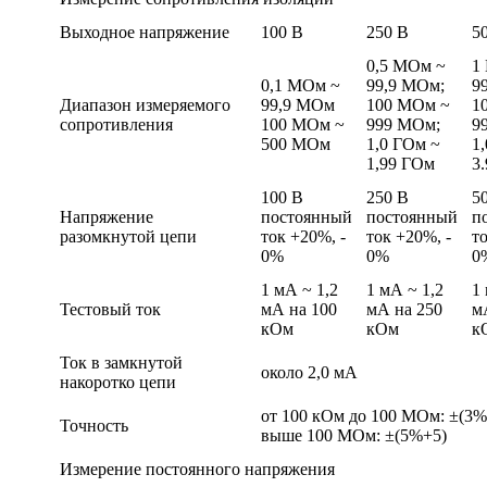
Выходное напряжение
100 В
250 В
5
0,5 МОм ~
1
0,1 МОм ~
99,9 МОм;
9
Диапазон измеряемого
99,9 МОм
100 МОм ~
1
сопротивления
100 МОм ~
999 МОм;
9
500 МОм
1,0 ГОм ~
1
1,99 ГОм
3
100 В
250 В
5
Напряжение
постоянный
постоянный
п
разомкнутой цепи
ток +20%, -
ток +20%, -
т
0%
0%
0
1 мА ~ 1,2
1 мА ~ 1,2
1
Тестовый ток
мА на 100
мА на 250
м
кОм
кОм
к
Ток в замкнутой
около 2,0 мА
накоротко цепи
от 100 кОм до 100 МОм: ±(3%
Точность
выше 100 МОм: ±(5%+5)
Измерение постоянного напряжения