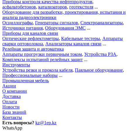
Приборы контроля качества нефтепродуктов
,
асфальтобетонов
,
катализаторов
,
геотекстиля
...
Оборудование для разработки, проектирования, испытания и
анализа радиоэлектроники
Осциллографы
,
Генераторы сигналов
,
Спектроанализаторы
,
Источники питания
,
Оборудования ЭМС
...
Приборы для каналов связи
Оптические рефлектометры
,
Кабельные тестеры
,
Аппараты
сварки оптоволокна
,
Анализаторы каналов связи
...
Релейная защита и автоматика
Аппараты прогрузки первичным током
,
Устройства РЗА
,
Комплексы испытаний релейных защит
...
Инструменты
Устройства резки и прокола кабеля
,
Паяльное оборудование
,
Профессиональные наборы
...
Промышленная мебель
Акции
О компании
Доставка
Оплата
Новости
База знаний
Контакты
Есть вопросы?
kz@1ep.kz
WhatsApp