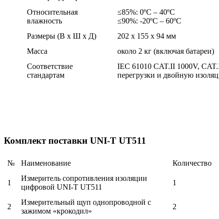
Относительная
≤85%: 0ºС – 40ºС
влажность
≤90%: -20ºС – 60ºС
Размеры (В х Ш х Д)
202 х 155 х 94 мм
Масса
около 2 кг (включая батареи)
Соответствие
IEC 61010 CAT.II 1000V, CAT.
стандартам
перегрузки и двойную изоля
Комплект поставки UNI-T UT511
№
Наименование
Количество
Измеритель сопротивления изоляции
1
1
цифровой UNI-T UT511
Измерительный щуп однопроводной с
2
2
зажимом «крокодил»