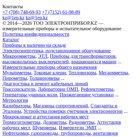
Контакты
+7 (708) 748-69-93
+7 (7152) 61-98-89
kz@1ep.kz
kz@1ep.kz
©️ 2014—2026
ТОО ЭЛЕКТРОНПРИБОР.KZ
—
измерительные приборы и испытательное оборудование
Политика конфиденциальности
Каталог
Приборы в наличии на складе
Электроэнергетика, подстанционное оборудование
Микроомметры
,
ЭТЛ
,
Приборы для трансформаторов
,
высоковольтных выключателей
,
вращающихся машин
...
Измерительные приборы общего назначения
Мультиметры
,
Токовые клещи
,
Тепловизоры
,
Мегаомметры
,
Пирометры
,
Толщиномеры
...
Диагностика и ремонт кабельных линий
Трассоискатели
,
Лаборатории ОМП
,
Рефлектометры
,
Генераторы ударных волн
,
Прожигающие установки
...
Метрология
Калибраторы
,
Магазины сопротивлений
,
Стандарты и
Эталоны
,
Устройства поверки счетчиков электроэнергии
...
Микроклимат и аттестация рабочих мест
Термогигрометры
,
Дозиметры
,
Радиометры
,
Аттестация
рабочих мест
,
Шумомеры
,
Измерители ЭМП
...
Нефтехимия, газопроводы, трубопроводы, вентиляция