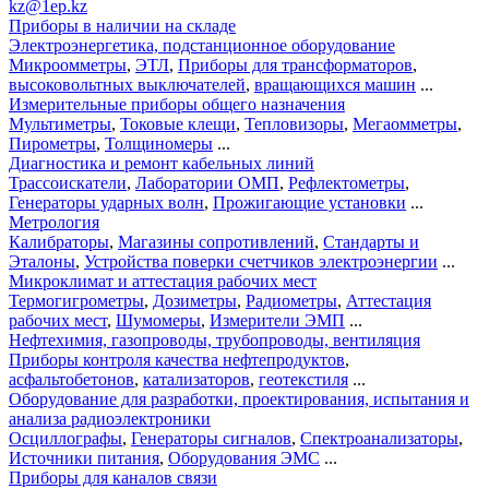
kz@1ep.kz
Приборы в наличии на складе
Электроэнергетика, подстанционное оборудование
Микроомметры
,
ЭТЛ
,
Приборы для трансформаторов
,
высоковольтных выключателей
,
вращающихся машин
...
Измерительные приборы общего назначения
Мультиметры
,
Токовые клещи
,
Тепловизоры
,
Мегаомметры
,
Пирометры
,
Толщиномеры
...
Диагностика и ремонт кабельных линий
Трассоискатели
,
Лаборатории ОМП
,
Рефлектометры
,
Генераторы ударных волн
,
Прожигающие установки
...
Метрология
Калибраторы
,
Магазины сопротивлений
,
Стандарты и
Эталоны
,
Устройства поверки счетчиков электроэнергии
...
Микроклимат и аттестация рабочих мест
Термогигрометры
,
Дозиметры
,
Радиометры
,
Аттестация
рабочих мест
,
Шумомеры
,
Измерители ЭМП
...
Нефтехимия, газопроводы, трубопроводы, вентиляция
Приборы контроля качества нефтепродуктов
,
асфальтобетонов
,
катализаторов
,
геотекстиля
...
Оборудование для разработки, проектирования, испытания и
анализа радиоэлектроники
Осциллографы
,
Генераторы сигналов
,
Спектроанализаторы
,
Источники питания
,
Оборудования ЭМС
...
Приборы для каналов связи