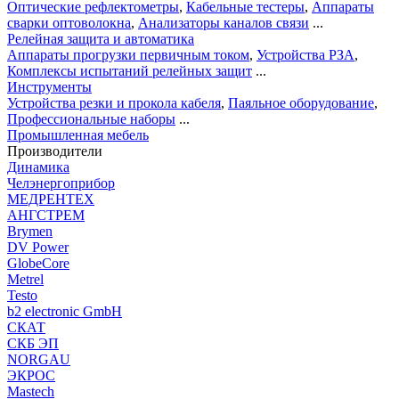
Оптические рефлектометры
,
Кабельные тестеры
,
Аппараты
сварки оптоволокна
,
Анализаторы каналов связи
...
Релейная защита и автоматика
Аппараты прогрузки первичным током
,
Устройства РЗА
,
Комплексы испытаний релейных защит
...
Инструменты
Устройства резки и прокола кабеля
,
Паяльное оборудование
,
Профессиональные наборы
...
Промышленная мебель
Производители
Динамика
Челэнергоприбор
МЕДРЕНТЕХ
АНГСТРЕМ
Brymen
DV Power
GlobeCore
Metrel
Testo
b2 electronic GmbH
СКАТ
СКБ ЭП
NORGAU
ЭКРОС
Mastech