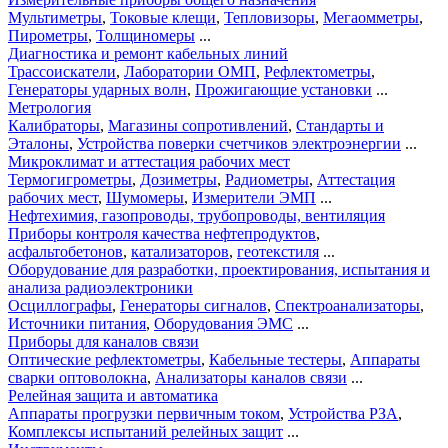
Мультиметры
,
Токовые клещи
,
Тепловизоры
,
Мегаомметры
,
Пирометры
,
Толщиномеры
...
Диагностика и ремонт кабельных линий
Трассоискатели
,
Лаборатории ОМП
,
Рефлектометры
,
Генераторы ударных волн
,
Прожигающие установки
...
Метрология
Калибраторы
,
Магазины сопротивлений
,
Стандарты и
Эталоны
,
Устройства поверки счетчиков электроэнергии
...
Микроклимат и аттестация рабочих мест
Термогигрометры
,
Дозиметры
,
Радиометры
,
Аттестация
рабочих мест
,
Шумомеры
,
Измерители ЭМП
...
Нефтехимия, газопроводы, трубопроводы, вентиляция
Приборы контроля качества нефтепродуктов
,
асфальтобетонов
,
катализаторов
,
геотекстиля
...
Оборудование для разработки, проектирования, испытания и
анализа радиоэлектроники
Осциллографы
,
Генераторы сигналов
,
Спектроанализаторы
,
Источники питания
,
Оборудования ЭМС
...
Приборы для каналов связи
Оптические рефлектометры
,
Кабельные тестеры
,
Аппараты
сварки оптоволокна
,
Анализаторы каналов связи
...
Релейная защита и автоматика
Аппараты прогрузки первичным током
,
Устройства РЗА
,
Комплексы испытаний релейных защит
...