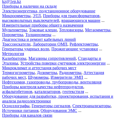
kz@1ep.kz
Приборы в наличии на складе
Электроэнергетика, подстанционное оборудование
Микроомметры
,
ЭТЛ
,
Приборы для трансформаторов
,
высоковольтных выключателей
,
вращающихся машин
...
Измерительные приборы общего назначения
Мультиметры
,
Токовые клещи
,
Тепловизоры
,
Мегаомметры
,
Пирометры
,
Толщиномеры
...
Диагностика и ремонт кабельных линий
Трассоискатели
,
Лаборатории ОМП
,
Рефлектометры
,
Генераторы ударных волн
,
Прожигающие установки
...
Метрология
Калибраторы
,
Магазины сопротивлений
,
Стандарты и
Эталоны
,
Устройства поверки счетчиков электроэнергии
...
Микроклимат и аттестация рабочих мест
Термогигрометры
,
Дозиметры
,
Радиометры
,
Аттестация
рабочих мест
,
Шумомеры
,
Измерители ЭМП
...
Нефтехимия, газопроводы, трубопроводы, вентиляция
Приборы контроля качества нефтепродуктов
,
асфальтобетонов
,
катализаторов
,
геотекстиля
...
Оборудование для разработки, проектирования, испытания и
анализа радиоэлектроники
Осциллографы
,
Генераторы сигналов
,
Спектроанализаторы
,
Источники питания
,
Оборудования ЭМС
...
Приборы для каналов связи