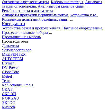
Оптические рефлектометры
,
Кабельные тестеры
,
Аппараты
сварки оптоволокна
,
Анализаторы каналов связи
...
Релейная защита и автоматика
Аппараты прогрузки первичным током
,
Устройства РЗА
,
Комплексы испытаний релейных защит
...
Инструменты
Устройства резки и прокола кабеля
,
Паяльное оборудование
,
Профессиональные наборы
...
Промышленная мебель
Производители
Динамика
Челэнергоприбор
МЕДРЕНТЕХ
АНГСТРЕМ
Brymen
DV Power
GlobeCore
Metrel
Testo
b2 electronic GmbH
СКАТ
СКБ ЭП
NORGAU
ЭКРОС
Mastech