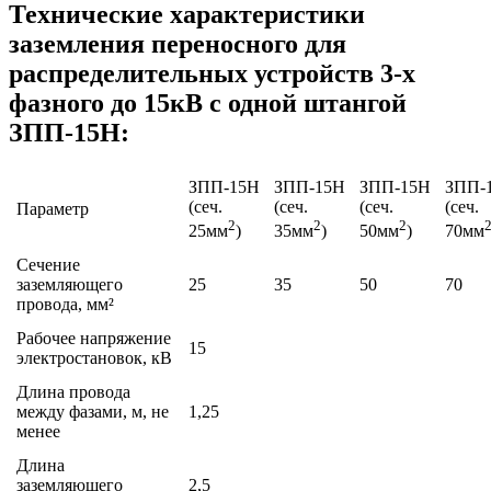
Технические характеристики
заземления переносного для
распределительных устройств 3-х
фазного до 15кВ с одной штангой
ЗПП-15Н:
ЗПП-15Н
ЗПП-15Н
ЗПП-15Н
ЗПП-
(сеч.
(сеч.
(сеч.
(сеч.
Параметр
2
2
2
25мм
)
35мм
)
50мм
)
70мм
Сечение
заземляющего
25
35
50
70
провода, мм²
Рабочее напряжение
15
электростановок, кВ
Длина провода
между фазами, м, не
1,25
менее
Длина
заземляющего
2,5