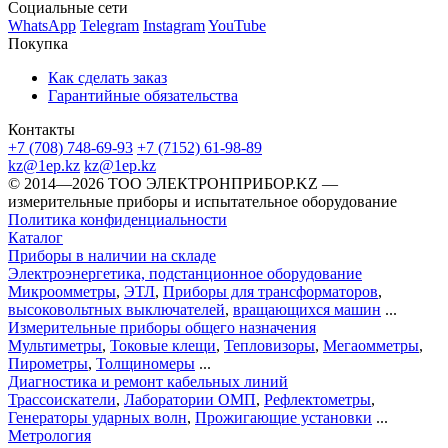
Социальные сети
WhatsApp
Telegram
Instagram
YouTube
Покупка
Как сделать заказ
Гарантийные обязательства
Контакты
+7 (708) 748-69-93
+7 (7152) 61-98-89
kz@1ep.kz
kz@1ep.kz
©️ 2014—2026
ТОО ЭЛЕКТРОНПРИБОР.KZ
—
измерительные приборы и испытательное оборудование
Политика конфиденциальности
Каталог
Приборы в наличии на складе
Электроэнергетика, подстанционное оборудование
Микроомметры
,
ЭТЛ
,
Приборы для трансформаторов
,
высоковольтных выключателей
,
вращающихся машин
...
Измерительные приборы общего назначения
Мультиметры
,
Токовые клещи
,
Тепловизоры
,
Мегаомметры
,
Пирометры
,
Толщиномеры
...
Диагностика и ремонт кабельных линий
Трассоискатели
,
Лаборатории ОМП
,
Рефлектометры
,
Генераторы ударных волн
,
Прожигающие установки
...
Метрология