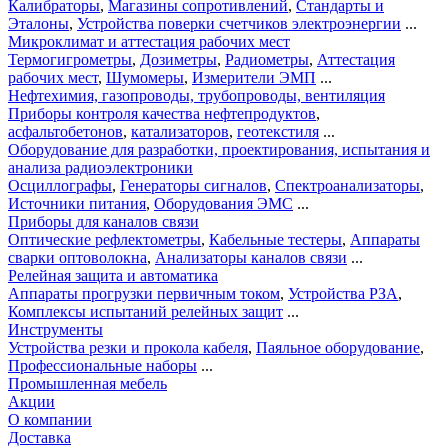
Калибраторы
,
Магазины сопротивлений
,
Стандарты и
Эталоны
,
Устройства поверки счетчиков электроэнергии
...
Микроклимат и аттестация рабочих мест
Термогигрометры
,
Дозиметры
,
Радиометры
,
Аттестация
рабочих мест
,
Шумомеры
,
Измерители ЭМП
...
Нефтехимия, газопроводы, трубопроводы, вентиляция
Приборы контроля качества нефтепродуктов
,
асфальтобетонов
,
катализаторов
,
геотекстиля
...
Оборудование для разработки, проектирования, испытания и
анализа радиоэлектроники
Осциллографы
,
Генераторы сигналов
,
Спектроанализаторы
,
Источники питания
,
Оборудования ЭМС
...
Приборы для каналов связи
Оптические рефлектометры
,
Кабельные тестеры
,
Аппараты
сварки оптоволокна
,
Анализаторы каналов связи
...
Релейная защита и автоматика
Аппараты прогрузки первичным током
,
Устройства РЗА
,
Комплексы испытаний релейных защит
...
Инструменты
Устройства резки и прокола кабеля
,
Паяльное оборудование
,
Профессиональные наборы
...
Промышленная мебель
Акции
О компании
Доставка