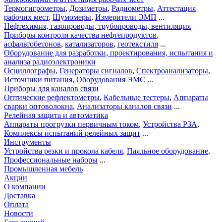
Термогигрометры
,
Дозиметры
,
Радиометры
,
Аттестация
рабочих мест
,
Шумомеры
,
Измерители ЭМП
...
Нефтехимия, газопроводы, трубопроводы, вентиляция
Приборы контроля качества нефтепродуктов
,
асфальтобетонов
,
катализаторов
,
геотекстиля
...
Оборудование для разработки, проектирования, испытания и
анализа радиоэлектроники
Осциллографы
,
Генераторы сигналов
,
Спектроанализаторы
,
Источники питания
,
Оборудования ЭМС
...
Приборы для каналов связи
Оптические рефлектометры
,
Кабельные тестеры
,
Аппараты
сварки оптоволокна
,
Анализаторы каналов связи
...
Релейная защита и автоматика
Аппараты прогрузки первичным током
,
Устройства РЗА
,
Комплексы испытаний релейных защит
...
Инструменты
Устройства резки и прокола кабеля
,
Паяльное оборудование
,
Профессиональные наборы
...
Промышленная мебель
Акции
О компании
Доставка
Оплата
Новости