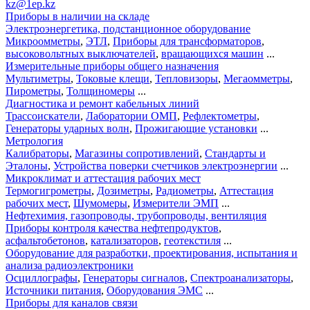
kz@1ep.kz
Приборы в наличии на складе
Электроэнергетика, подстанционное оборудование
Микроомметры
,
ЭТЛ
,
Приборы для трансформаторов
,
высоковольтных выключателей
,
вращающихся машин
...
Измерительные приборы общего назначения
Мультиметры
,
Токовые клещи
,
Тепловизоры
,
Мегаомметры
,
Пирометры
,
Толщиномеры
...
Диагностика и ремонт кабельных линий
Трассоискатели
,
Лаборатории ОМП
,
Рефлектометры
,
Генераторы ударных волн
,
Прожигающие установки
...
Метрология
Калибраторы
,
Магазины сопротивлений
,
Стандарты и
Эталоны
,
Устройства поверки счетчиков электроэнергии
...
Микроклимат и аттестация рабочих мест
Термогигрометры
,
Дозиметры
,
Радиометры
,
Аттестация
рабочих мест
,
Шумомеры
,
Измерители ЭМП
...
Нефтехимия, газопроводы, трубопроводы, вентиляция
Приборы контроля качества нефтепродуктов
,
асфальтобетонов
,
катализаторов
,
геотекстиля
...
Оборудование для разработки, проектирования, испытания и
анализа радиоэлектроники
Осциллографы
,
Генераторы сигналов
,
Спектроанализаторы
,
Источники питания
,
Оборудования ЭМС
...
Приборы для каналов связи