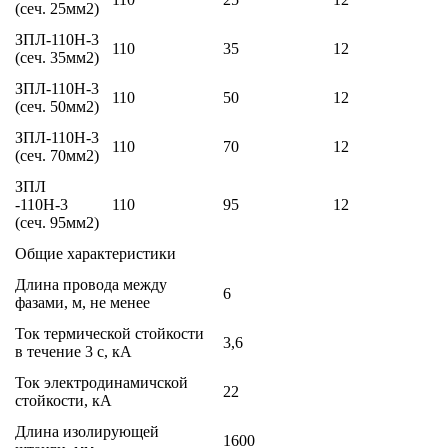
(сеч. 25мм2)
ЗПЛ-110Н-3
110
35
12
(сеч. 35мм2)
ЗПЛ-110Н-3
110
50
12
(сеч. 50мм2)
ЗПЛ-110Н-3
110
70
12
(сеч. 70мм2)
ЗПЛ
-110Н-3
110
95
12
(сеч. 95мм2)
Общие характеристики
Длина провода между
6
фазами, м, не менее
Ток термической стойкости
3,6
в течение 3 с, кА
Ток электродинамичской
22
стойкости, кА
Длина изолирующей
1600