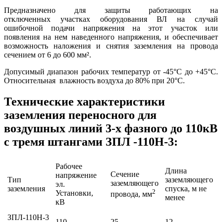
Предназначено для защиты работающих на
отключенных участках оборудования ВЛ на случай
ошибочной подачи напряжения на этот участок или
появления на нем наведенного напряжения, и обеспечивает
возможность наложения и снятия заземления на провода
сечением от 6 до 600 мм².
Допусимый диапазон рабочих температур от -45°С до +45°С.
Относительная влажность воздуха до 80% при 20°С.
Технические характеристики
заземления переносного для
воздушных линий 3-х фазного до 110кВ
с тремя штангами ЗПЛ -110Н-3:
Рабочее
Длина
Сечение
напряжение
Тип
заземляющего
заземляющего
эл.
заземления
спуска, м не
2
Установки,
провода, мм
менее
кВ
ЗПЛ-110Н-3
110
25
12