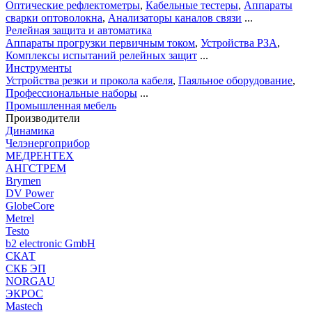
Оптические рефлектометры
,
Кабельные тестеры
,
Аппараты
сварки оптоволокна
,
Анализаторы каналов связи
...
Релейная защита и автоматика
Аппараты прогрузки первичным током
,
Устройства РЗА
,
Комплексы испытаний релейных защит
...
Инструменты
Устройства резки и прокола кабеля
,
Паяльное оборудование
,
Профессиональные наборы
...
Промышленная мебель
Производители
Динамика
Челэнергоприбор
МЕДРЕНТЕХ
АНГСТРЕМ
Brymen
DV Power
GlobeCore
Metrel
Testo
b2 electronic GmbH
СКАТ
СКБ ЭП
NORGAU
ЭКРОС
Mastech