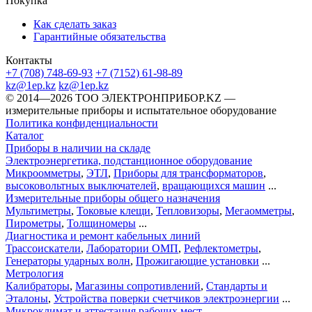
Покупка
Как сделать заказ
Гарантийные обязательства
Контакты
+7 (708) 748-69-93
+7 (7152) 61-98-89
kz@1ep.kz
kz@1ep.kz
©️ 2014—2026
ТОО ЭЛЕКТРОНПРИБОР.KZ
—
измерительные приборы и испытательное оборудование
Политика конфиденциальности
Каталог
Приборы в наличии на складе
Электроэнергетика, подстанционное оборудование
Микроомметры
,
ЭТЛ
,
Приборы для трансформаторов
,
высоковольтных выключателей
,
вращающихся машин
...
Измерительные приборы общего назначения
Мультиметры
,
Токовые клещи
,
Тепловизоры
,
Мегаомметры
,
Пирометры
,
Толщиномеры
...
Диагностика и ремонт кабельных линий
Трассоискатели
,
Лаборатории ОМП
,
Рефлектометры
,
Генераторы ударных волн
,
Прожигающие установки
...
Метрология
Калибраторы
,
Магазины сопротивлений
,
Стандарты и
Эталоны
,
Устройства поверки счетчиков электроэнергии
...
Микроклимат и аттестация рабочих мест