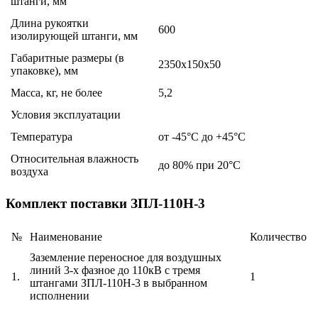
штанги, мм
Длина рукоятки
600
изолирующей штанги, мм
Габаритные размеры (в
2350x150x50
упаковке), мм
Масса, кг, не более
5,2
Условия эксплуатации
Температура
от -45°С до +45°С
Относительная влажность
до 80% при 20°С
воздуха
Комплект поставки ЗПЛ-110Н-3
№
Наименование
Количество
Заземление переносное для воздушных
линий 3-х фазное до 110кВ с тремя
1.
1
штангами ЗПЛ-110Н-3 в выбранном
исполнении