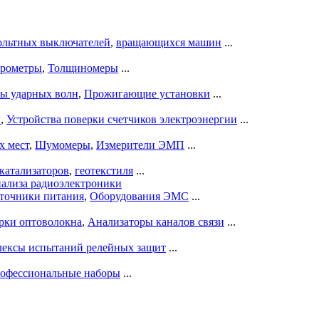
ольтных выключателей
,
вращающихся машин
...
рометры
,
Толщиномеры
...
ры ударных волн
,
Прожигающие установки
...
ы
,
Устройства поверки счетчиков электроэнергии
...
х мест
,
Шумомеры
,
Измерители ЭМП
...
катализаторов
,
геотекстиля
...
нализа радиоэлектроники
точники питания
,
Оборудования ЭМС
...
рки оптоволокна
,
Анализаторы каналов связи
...
ексы испытаний релейных защит
...
офессиональные наборы
...