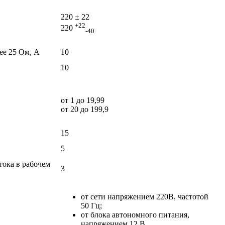
220 ± 22
+22
220
-40
ее 25 Ом, А
10
10
от 1 до 19,99
от 20 до 199,9
15
5
тока в рабочем
3
от сети напряжением 220В, частотой
50 Гц;
от блока автономного питания,
напряжением 12 В