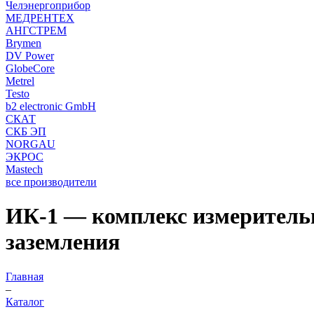
Челэнергоприбор
МЕДРЕНТЕХ
АНГСТРЕМ
Brymen
DV Power
GlobeCore
Metrel
Testo
b2 electronic GmbH
СКАТ
СКБ ЭП
NORGAU
ЭКРОС
Mastech
все производители
ИК-1 — комплекс измеритель
заземления
Главная
–
Каталог