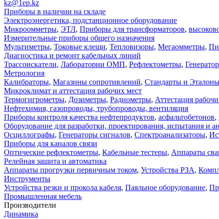
kz@1ep.kz
Приборы в наличии на складе
Электроэнергетика, подстанционное оборудование
Микроомметры
,
ЭТЛ
,
Приборы для трансформаторов
,
высоков
Измерительные приборы общего назначения
Мультиметры
,
Токовые клещи
,
Тепловизоры
,
Мегаомметры
,
Пи
Диагностика и ремонт кабельных линий
Трассоискатели
,
Лаборатории ОМП
,
Рефлектометры
,
Генерато
Метрология
Калибраторы
,
Магазины сопротивлений
,
Стандарты и Эталон
Микроклимат и аттестация рабочих мест
Термогигрометры
,
Дозиметры
,
Радиометры
,
Аттестация рабочи
Нефтехимия, газопроводы, трубопроводы, вентиляция
Приборы контроля качества нефтепродуктов
,
асфальтобетонов
,
Оборудование для разработки, проектирования, испытания и а
Осциллографы
,
Генераторы сигналов
,
Спектроанализаторы
,
Ис
Приборы для каналов связи
Оптические рефлектометры
,
Кабельные тестеры
,
Аппараты сва
Релейная защита и автоматика
Аппараты прогрузки первичным током
,
Устройства РЗА
,
Компл
Инструменты
Устройства резки и прокола кабеля
,
Паяльное оборудование
,
Пр
Промышленная мебель
Производители
Динамика