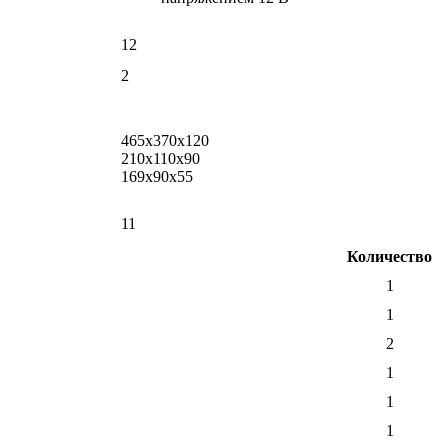
12
2
465х370х120
210х110х90
169х90х55
11
Количество
1
1
2
1
1
1