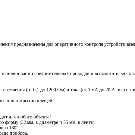
ения предназначены для оперативного контроля устройств зазе
 в использовании соединительных проводов и вспомогательных э
земления (от 0,1 до 1200 Ом) и тока (от 1 мА до 20 А rms) на э
лее при открытии клещей.
одит для любого объекта!
форму (32 мм. в диаметре и 55 мм. в ленте).
ора 180°.
ране прибора.