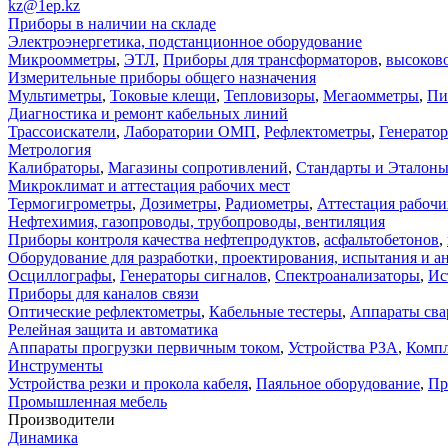
kz@1ep.kz
Приборы в наличии на складе
Электроэнергетика, подстанционное оборудование
Микроомметры
,
ЭТЛ
,
Приборы для трансформаторов
,
высоков
Измерительные приборы общего назначения
Мультиметры
,
Токовые клещи
,
Тепловизоры
,
Мегаомметры
,
Пи
Диагностика и ремонт кабельных линий
Трассоискатели
,
Лаборатории ОМП
,
Рефлектометры
,
Генерато
Метрология
Калибраторы
,
Магазины сопротивлений
,
Стандарты и Эталон
Микроклимат и аттестация рабочих мест
Термогигрометры
,
Дозиметры
,
Радиометры
,
Аттестация рабочи
Нефтехимия, газопроводы, трубопроводы, вентиляция
Приборы контроля качества нефтепродуктов
,
асфальтобетонов
,
Оборудование для разработки, проектирования, испытания и а
Осциллографы
,
Генераторы сигналов
,
Спектроанализаторы
,
Ис
Приборы для каналов связи
Оптические рефлектометры
,
Кабельные тестеры
,
Аппараты сва
Релейная защита и автоматика
Аппараты прогрузки первичным током
,
Устройства РЗА
,
Компл
Инструменты
Устройства резки и прокола кабеля
,
Паяльное оборудование
,
Пр
Промышленная мебель
Производители
Динамика