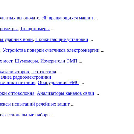
ольтных выключателей
,
вращающихся машин
...
рометры
,
Толщиномеры
...
ры ударных волн
,
Прожигающие установки
...
ы
,
Устройства поверки счетчиков электроэнергии
...
х мест
,
Шумомеры
,
Измерители ЭМП
...
катализаторов
,
геотекстиля
...
нализа радиоэлектроники
точники питания
,
Оборудования ЭМС
...
рки оптоволокна
,
Анализаторы каналов связи
...
ексы испытаний релейных защит
...
офессиональные наборы
...