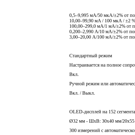
0,5–9,995 мА/50 мкА/±2% от п
10,00–99,90 мA / 100 мкA / ±2 %
100,00–299,0 мА/1 мА/±2% от п
0,200–2,990 A/10 мА/±2% от по
3,00–20,00 А/100 мА/±2% от по
Стандартный режим
Настраивается на полное сопрот
Вкл.
Ручной режим или автоматич
Вкл. / Выкл.
OLED-дисплей на 152 сегмента
Ø32 мм - ШxВ: 30х40 мм/20x55
300 измерений с автоматическ