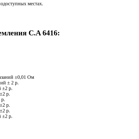
нодоступных местах.
емления C.A 6416:
казаний ±0,01 Ом
ий ± 2 р.
 ±2 р.
±2 р.
 р.
±2 р.
±2 р.
 ±2 р.