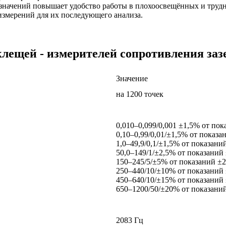
значений повышает удобство работы в плохоосвещённых и труд
 измерений для их последующего анализа.
лещей - измерителей сопротивления заз
Значение
на 1200 точек
0,010–0,099/0,001 ±1,5% от по
0,10–0,99/0,01/±1,5% от показан
1,0–49,9/0,1/±1,5% от показаний
50,0–149/1/±2,5% от показаний 
150–245/5/±5% от показаний ±2
250–440/10/±10% от показаний 
450–640/10/±15% от показаний 
650–1200/50/±20% от показаний
2083 Гц