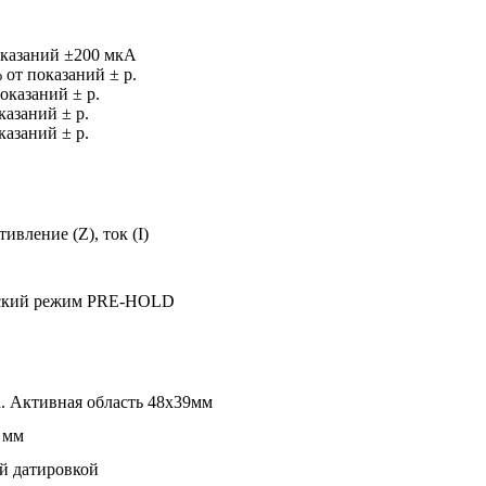
оказаний ±200 мкА
 от показаний ± р.
оказаний ± р.
казаний ± р.
казаний ± р.
ивление (Z), ток (I)
еский режим PRE-HOLD
. Активная область 48x39мм
 мм
ой датировкой