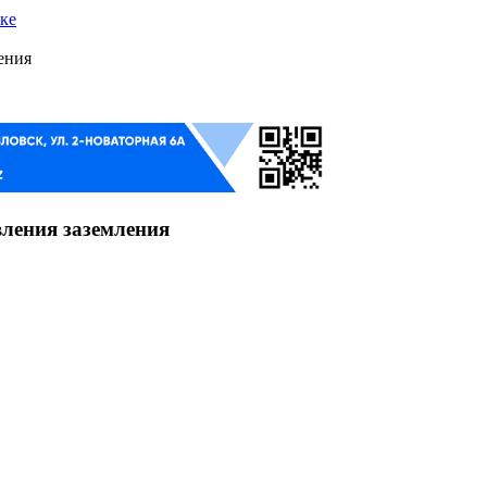
ке
ения
вления заземления