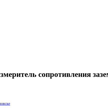
измеритель сопротивления заз
ловске