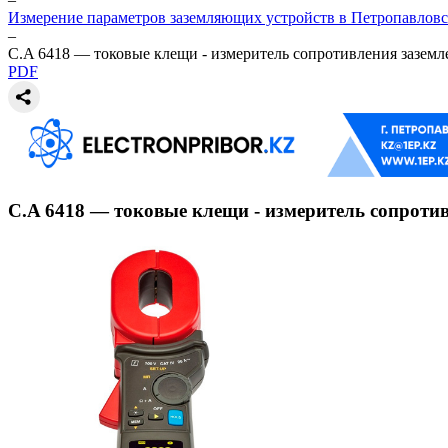
Измерение параметров заземляющих устройств в Петропавловс
–
C.A 6418 — токовые клещи - измеритель сопротивления заземл
PDF
C.A 6418 — токовые клещи - измеритель сопроти