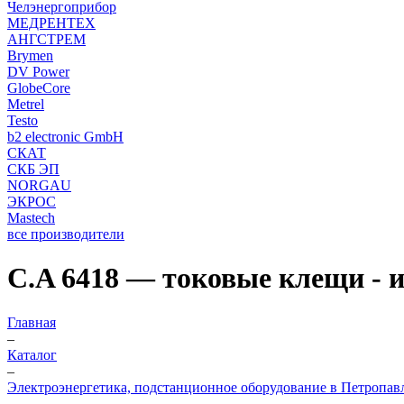
Челэнергоприбор
МЕДРЕНТЕХ
АНГСТРЕМ
Brymen
DV Power
GlobeCore
Metrel
Testo
b2 electronic GmbH
СКАТ
СКБ ЭП
NORGAU
ЭКРОС
Mastech
все производители
C.A 6418 — токовые клещи - 
Главная
–
Каталог
–
Электроэнергетика, подстанционное оборудование в Петропав
–