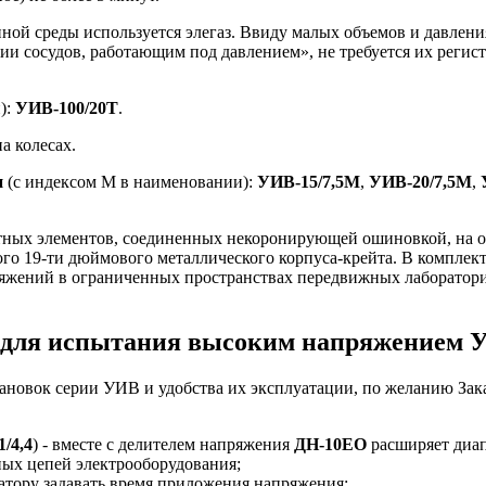
ной среды используется элегаз. Ввиду малых объемов и давлени
ии сосудов, работающим под давлением», не требуется их регист
):
УИВ-100/20T
.
а колесах.
и
(с индексом М в наименовании):
УИВ-15/7,5М
,
УИВ-20/7,5М
,
тных элементов, соединенных некоронирующей ошиновкой, на об
ного 19-ти дюймового металлического корпуса-крейта. В компле
яжений в ограниченных пространствах передвижных лабораторий
и для испытания высоким напряжением 
овок серии УИВ и удобства их эксплуатации, по желанию Заказ
1/4,4
) - вместе с делителем напряжения
ДН-10ЕО
расширяет диап
ных цепей электрооборудования;
атору задавать время приложения напряжения;