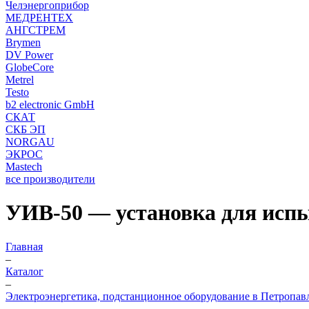
Челэнергоприбор
МЕДРЕНТЕХ
АНГСТРЕМ
Brymen
DV Power
GlobeCore
Metrel
Testo
b2 electronic GmbH
СКАТ
СКБ ЭП
NORGAU
ЭКРОС
Mastech
все производители
УИВ-50 — установка для исп
Главная
–
Каталог
–
Электроэнергетика, подстанционное оборудование в Петропав
–