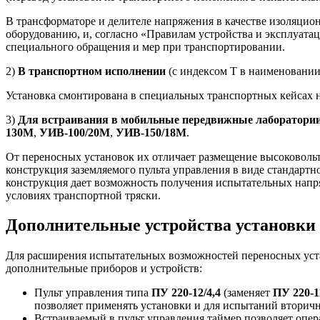
В трансформаторе и делителе напряжения в качестве изоляцион
оборудованию, и, согласно «Правилам устройства и эксплуатац
специального обращения и мер при транспортировании.
2)
В транспортном исполнении
(с индексом Т в наименовании
Установка смонтирована в специальных транспортных кейсах н
3)
Для встраивания в мобильные передвижные лаборатори
130М
,
УИВ-100/20М
,
УИВ-150/18М
.
От переносных установок их отличает размещение высоковоль
конструкция заземляемого пульта управления в виде стандарт
конструкция дает возможность получения испытательных напр
условиях транспортной тряски.
Дополнительные устройства установк
Для расширения испытательных возможностей переносных устан
дополнительные приборов и устройств:
Пульт управления типа
ПУ 220-12/4,4
(заменяет
ПУ 220-1
позволяет применять установки и для испытаний вторич
Встраиваемый в пульт управления таймер позволяет опер