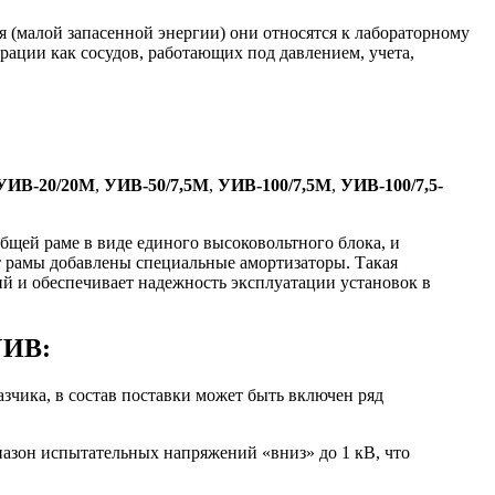
я (малой запасенной энергии) они относятся к лабораторному
рации как сосудов, работающих под давлением, учета,
УИВ-20/20М
,
УИВ-50/7,5М
,
УИВ-100/7,5М
,
УИВ-100/7,5-
щей раме в виде единого высоковольтного блока, и
кт рамы добавлены специальные амортизаторы. Такая
 и обеспечивает надежность эксплуатации установок в
УИВ:
чика, в состав поставки может быть включен ряд
азон испытательных напряжений «вниз» до 1 кВ, что