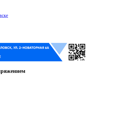
вске
пряжением