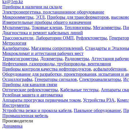
kz@1ep.kz
Приборы в наличии на складе
Электроэнергетика, подстанционное оборудование
Микроомметры
,
ЭТЛ
,
Приборы для трансформаторов
,
высоков
Измерительные приборы общего назначения
Мультиметры
,
Токовые клещи
,
Тепловизоры
,
Мегаомметры
,
Пи
Диагностика и ремонт кабельных линий
Трассоискатели
,
Лаборатории ОМП
,
Рефлектометры
,
Генерато
Метрология
Калибраторы
,
Магазины сопротивлений
,
Стандарты и Эталон
Микроклимат и аттестация рабочих мест
Термогигрометры
,
Дозиметры
,
Радиометры
,
Аттестация рабочи
Нефтехимия, газопроводы, трубопроводы, вентиляция
Приборы контроля качества нефтепродуктов
,
асфальтобетонов
,
Оборудование для разработки, проектирования, испытания и а
Осциллографы
,
Генераторы сигналов
,
Спектроанализаторы
,
Ис
Приборы для каналов связи
Оптические рефлектометры
,
Кабельные тестеры
,
Аппараты сва
Релейная защита и автоматика
Аппараты прогрузки первичным током
,
Устройства РЗА
,
Компл
Инструменты
Устройства резки и прокола кабеля
,
Паяльное оборудование
,
Пр
Промышленная мебель
Производители
Динамика