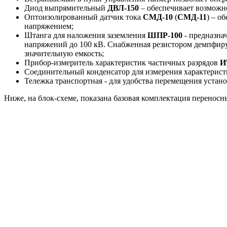
Диод выпрямительный
ДВЛ-150
– обеспечивает возможн
Оптоизолированный датчик тока
СМД-10
(
СМД-11
) – о
напряжением;
Штанга для наложения заземления
ШПР-100
- предназна
напряжений до 100 кВ. Снабженная резистором демпфи
значительную емкость;
Прибор-измеритель характеристик частичных разрядов
И
Соединительный конденсатор для измерения характерист
Тележка транспортная - для удобства перемещения уста
Ниже, на блок-схеме, показана базовая комплектация перенос