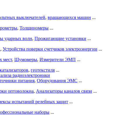
ольтных выключателей
,
вращающихся машин
...
рометры
,
Толщиномеры
...
ры ударных волн
,
Прожигающие установки
...
ы
,
Устройства поверки счетчиков электроэнергии
...
х мест
,
Шумомеры
,
Измерители ЭМП
...
катализаторов
,
геотекстиля
...
нализа радиоэлектроники
точники питания
,
Оборудования ЭМС
...
рки оптоволокна
,
Анализаторы каналов связи
...
ексы испытаний релейных защит
...
офессиональные наборы
...