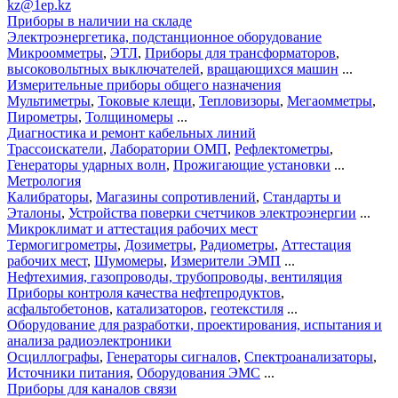
kz@1ep.kz
Приборы в наличии на складе
Электроэнергетика, подстанционное оборудование
Микроомметры
,
ЭТЛ
,
Приборы для трансформаторов
,
высоковольтных выключателей
,
вращающихся машин
...
Измерительные приборы общего назначения
Мультиметры
,
Токовые клещи
,
Тепловизоры
,
Мегаомметры
,
Пирометры
,
Толщиномеры
...
Диагностика и ремонт кабельных линий
Трассоискатели
,
Лаборатории ОМП
,
Рефлектометры
,
Генераторы ударных волн
,
Прожигающие установки
...
Метрология
Калибраторы
,
Магазины сопротивлений
,
Стандарты и
Эталоны
,
Устройства поверки счетчиков электроэнергии
...
Микроклимат и аттестация рабочих мест
Термогигрометры
,
Дозиметры
,
Радиометры
,
Аттестация
рабочих мест
,
Шумомеры
,
Измерители ЭМП
...
Нефтехимия, газопроводы, трубопроводы, вентиляция
Приборы контроля качества нефтепродуктов
,
асфальтобетонов
,
катализаторов
,
геотекстиля
...
Оборудование для разработки, проектирования, испытания и
анализа радиоэлектроники
Осциллографы
,
Генераторы сигналов
,
Спектроанализаторы
,
Источники питания
,
Оборудования ЭМС
...
Приборы для каналов связи