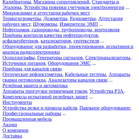
Калибраторы
,
Магазины сопротивлений
,
Стандарты и
Эталоны
,
Устройства поверки счетчиков электроэнергии
...
Микроклимат и аттестация рабочих мест
Термогигрометры
,
Дозиметры
,
Радиометры
,
Аттестация
рабочих мест
,
Шумомеры
,
Измерители ЭМП
...
Нефтехимия, газопроводы, трубопроводы, вентиляция
Приборы контроля качества нефтепродуктов
,
асфальтобетонов
,
катализаторов
,
геотекстиля
...
Оборудование для разработки, проектирования, испытания и
анализа радиоэлектроники
Осциллографы
,
Генераторы сигналов
,
Спектроанализаторы
,
Источники питания
,
Оборудования ЭМС
...
Приборы для каналов связи
Оптические рефлектометры
,
Кабельные тестеры
,
Аппараты
сварки оптоволокна
,
Анализаторы каналов связи
...
Релейная защита и автоматика
Аппараты прогрузки первичным током
,
Устройства РЗА
,
Комплексы испытаний релейных защит
...
Инструменты
Устройства резки и прокола кабеля
,
Паяльное оборудование
,
Профессиональные наборы
...
Промышленная мебель
Акции
О компании
Доставка