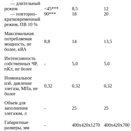
— длительный
режим
<45***
8,5
12
— повторно-
90***
18
20
кратковременный
режим, ПВ 10 %
Максимальная
потребляемая
8,8
14
13,5
мощность, не
более, кВА
Интенсивность
собственных ЧР,
-
5,0
5,0
пКл, не более
Номинальное
изб. давление
0,32
0,32
0,32
элегаза, МПа, не
более
Объем для
заполнения
-
25
25
элегазом, л
Габаритные
-
400x420x1270
400x420x700
размеры, мм