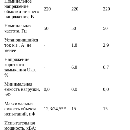
Номинальное
напряжение
220
220
220
обмотки низшего
напряжения, В
Номинальная
50
50
50
частота, Гц
Установившийся
ток к.з., А, не
-
1,8
2,9
менее
Напряжение
короткого
-
6,8
6,7
замыкания Uкз,
%
Минимальная
емкость нагрузки,
0,0
0,0
0,0
нФ
Максимальная
емкость объекта
12,3/24,5**
15
15
испытаний, нФ
Испытательная
мощность, кВА: