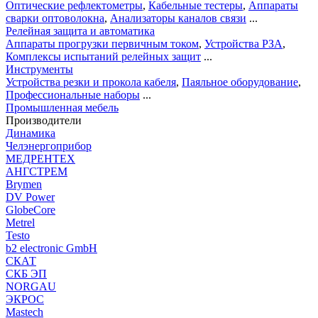
Оптические рефлектометры
,
Кабельные тестеры
,
Аппараты
сварки оптоволокна
,
Анализаторы каналов связи
...
Релейная защита и автоматика
Аппараты прогрузки первичным током
,
Устройства РЗА
,
Комплексы испытаний релейных защит
...
Инструменты
Устройства резки и прокола кабеля
,
Паяльное оборудование
,
Профессиональные наборы
...
Промышленная мебель
Производители
Динамика
Челэнергоприбор
МЕДРЕНТЕХ
АНГСТРЕМ
Brymen
DV Power
GlobeCore
Metrel
Testo
b2 electronic GmbH
СКАТ
СКБ ЭП
NORGAU
ЭКРОС
Mastech