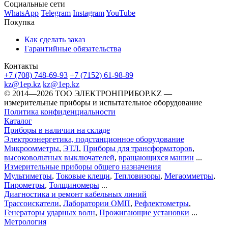
Социальные сети
WhatsApp
Telegram
Instagram
YouTube
Покупка
Как сделать заказ
Гарантийные обязательства
Контакты
+7 (708) 748-69-93
+7 (7152) 61-98-89
kz@1ep.kz
kz@1ep.kz
©️ 2014—2026
ТОО ЭЛЕКТРОНПРИБОР.KZ
—
измерительные приборы и испытательное оборудование
Политика конфиденциальности
Каталог
Приборы в наличии на складе
Электроэнергетика, подстанционное оборудование
Микроомметры
,
ЭТЛ
,
Приборы для трансформаторов
,
высоковольтных выключателей
,
вращающихся машин
...
Измерительные приборы общего назначения
Мультиметры
,
Токовые клещи
,
Тепловизоры
,
Мегаомметры
,
Пирометры
,
Толщиномеры
...
Диагностика и ремонт кабельных линий
Трассоискатели
,
Лаборатории ОМП
,
Рефлектометры
,
Генераторы ударных волн
,
Прожигающие установки
...
Метрология