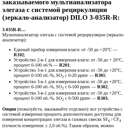
заказываемого мультианализатора
элегаза с системой рециркуляции
(зеркало-анализатор) DILO 3-035R-R:
3-035R-R…
Мультианализатор элегаза с системой рециркуляции (зеркало-
анализатор):
Единый прибор измерения влаги: от -50 до +20°C —
R102
;
Устройство 2-в-1 для измерения влаги: от -50 до + 20°C,
процент 0-100 об.% —
R201
;
Устройство 3-в-1 для измерения влаги: от -50 до +20°C,
процент 0-100 об.-%, SO
с 0-20 ppmv —
R301
;
2
Устройство 3-в-1 для измерения влаги: от -50 до +20°C,
процент 0-100 об.-%, SO
с 0-100 ppmv —
R302
;
2
Устройство 3-в-1 для измерения влаги: от -50 до +20°C,
процент 0-100 об.-%, SO
с 0-500 ppmv —
R303.
2
Опции
(пожалуйста, заказывайте отдельно): все устройства с
системой измерения процента дополнительно доступны для
измерения концентрации элегаза в газовых смесях SF
/ CF
6
4
(точность измерения: ± 2,0 об.%). Таким образом, можно