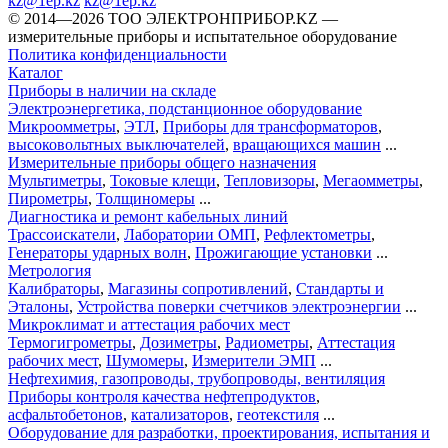
kz@1ep.kz
kz@1ep.kz
©️ 2014—2026
ТОО ЭЛЕКТРОНПРИБОР.KZ
—
измерительные приборы и испытательное оборудование
Политика конфиденциальности
Каталог
Приборы в наличии на складе
Электроэнергетика, подстанционное оборудование
Микроомметры
,
ЭТЛ
,
Приборы для трансформаторов
,
высоковольтных выключателей
,
вращающихся машин
...
Измерительные приборы общего назначения
Мультиметры
,
Токовые клещи
,
Тепловизоры
,
Мегаомметры
,
Пирометры
,
Толщиномеры
...
Диагностика и ремонт кабельных линий
Трассоискатели
,
Лаборатории ОМП
,
Рефлектометры
,
Генераторы ударных волн
,
Прожигающие установки
...
Метрология
Калибраторы
,
Магазины сопротивлений
,
Стандарты и
Эталоны
,
Устройства поверки счетчиков электроэнергии
...
Микроклимат и аттестация рабочих мест
Термогигрометры
,
Дозиметры
,
Радиометры
,
Аттестация
рабочих мест
,
Шумомеры
,
Измерители ЭМП
...
Нефтехимия, газопроводы, трубопроводы, вентиляция
Приборы контроля качества нефтепродуктов
,
асфальтобетонов
,
катализаторов
,
геотекстиля
...
Оборудование для разработки, проектирования, испытания и