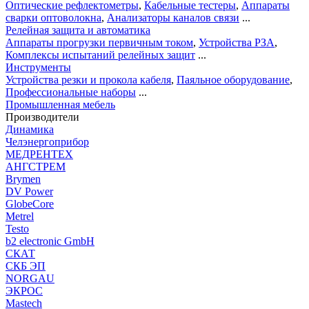
Оптические рефлектометры
,
Кабельные тестеры
,
Аппараты
сварки оптоволокна
,
Анализаторы каналов связи
...
Релейная защита и автоматика
Аппараты прогрузки первичным током
,
Устройства РЗА
,
Комплексы испытаний релейных защит
...
Инструменты
Устройства резки и прокола кабеля
,
Паяльное оборудование
,
Профессиональные наборы
...
Промышленная мебель
Производители
Динамика
Челэнергоприбор
МЕДРЕНТЕХ
АНГСТРЕМ
Brymen
DV Power
GlobeCore
Metrel
Testo
b2 electronic GmbH
СКАТ
СКБ ЭП
NORGAU
ЭКРОС
Mastech