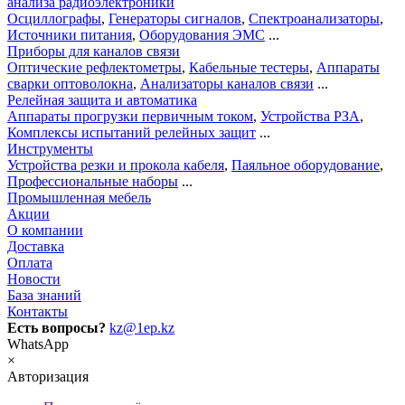
анализа радиоэлектроники
Осциллографы
,
Генераторы сигналов
,
Спектроанализаторы
,
Источники питания
,
Оборудования ЭМС
...
Приборы для каналов связи
Оптические рефлектометры
,
Кабельные тестеры
,
Аппараты
сварки оптоволокна
,
Анализаторы каналов связи
...
Релейная защита и автоматика
Аппараты прогрузки первичным током
,
Устройства РЗА
,
Комплексы испытаний релейных защит
...
Инструменты
Устройства резки и прокола кабеля
,
Паяльное оборудование
,
Профессиональные наборы
...
Промышленная мебель
Акции
О компании
Доставка
Оплата
Новости
База знаний
Контакты
Есть вопросы?
kz@1ep.kz
WhatsApp
×
Авторизация