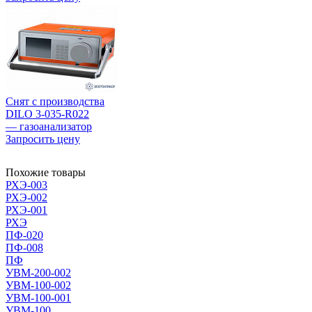
Снят с производства
DILO 3-035-R022
— газоанализатор
Запросить цену
Похожие товары
РХЭ-003
РХЭ-002
РХЭ-001
РХЭ
ПФ-020
ПФ-008
ПФ
УВМ-200-002
УВМ-100-002
УВМ-100-001
УВМ-100