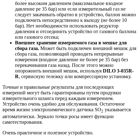
более высоким давлением (максимальное входное
давление pe 35 бар) или если измерительный газ не
следует закачивать обратно в устройство, баллон можно
подключить непосредственно к выходу (не более 10
бар). Нет необходимости использовать редуктор
давления и отсоединить устройство от газового баллона
или газового отсека;
Внешнее хранение измеряемого газа в мешке для
сбора газа.
Может быть подключен внешний мешок для
сбора газа, позволяющий проводить непрерывные
измерения (входное давление не более pe 35 бар) без
перекачивания газа назад. После этого можно
опорожнить внешний мешок, используя
DILO 3-035R-
R
, сервисную тележку или компрессорную установку.
Точные и правильные результаты для последующих
измерений могут быть гарантированы путем продувки
измерительного шланга перед каждым измерением.
Устройство очень удобно для обслуживания. Остаточное
время жизни электрохимического датчика SO
указывается
2
автоматически. Зеркало точки росы имеет функции
самотестирования.
Очень практичное и полезное устройство.