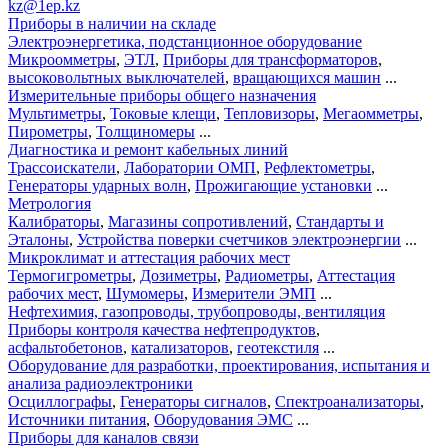
kz@1ep.kz
Приборы в наличии на складе
Электроэнергетика, подстанционное оборудование
Микроомметры
,
ЭТЛ
,
Приборы для трансформаторов
,
высоковольтных выключателей
,
вращающихся машин
...
Измерительные приборы общего назначения
Мультиметры
,
Токовые клещи
,
Тепловизоры
,
Мегаомметры
,
Пирометры
,
Толщиномеры
...
Диагностика и ремонт кабельных линий
Трассоискатели
,
Лаборатории ОМП
,
Рефлектометры
,
Генераторы ударных волн
,
Прожигающие установки
...
Метрология
Калибраторы
,
Магазины сопротивлений
,
Стандарты и
Эталоны
,
Устройства поверки счетчиков электроэнергии
...
Микроклимат и аттестация рабочих мест
Термогигрометры
,
Дозиметры
,
Радиометры
,
Аттестация
рабочих мест
,
Шумомеры
,
Измерители ЭМП
...
Нефтехимия, газопроводы, трубопроводы, вентиляция
Приборы контроля качества нефтепродуктов
,
асфальтобетонов
,
катализаторов
,
геотекстиля
...
Оборудование для разработки, проектирования, испытания и
анализа радиоэлектроники
Осциллографы
,
Генераторы сигналов
,
Спектроанализаторы
,
Источники питания
,
Оборудования ЭМС
...
Приборы для каналов связи