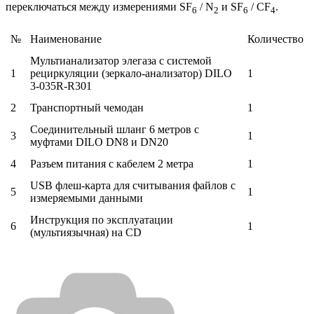
переключаться между измерениями SF
/ N
и SF
/ CF
.
6
2
6
4
№
Наименование
Количество
Мультианализатор элегаза с системой
1
рециркуляции (зеркало-анализатор) DILO
1
3-035R-R301
2
Транспортный чемодан
1
Cоединительный шланг 6 метров с
3
1
муфтами DILO DN8 и DN20
4
Разъем питания с кабелем 2 метра
1
USB флеш-карта для считывания файлов с
5
1
измеряемыми данными
Инструкция по эксплуатации
6
1
(мультиязычная) на CD