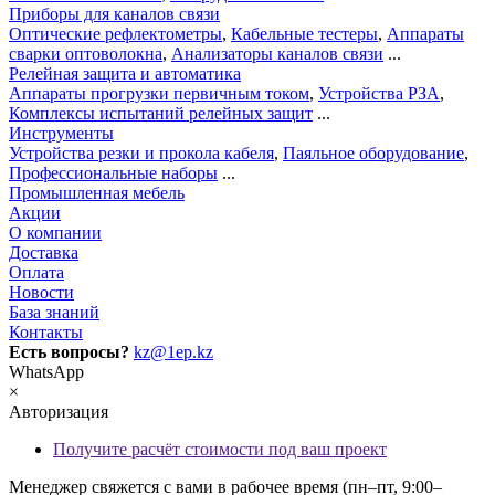
Приборы для каналов связи
Оптические рефлектометры
,
Кабельные тестеры
,
Аппараты
сварки оптоволокна
,
Анализаторы каналов связи
...
Релейная защита и автоматика
Аппараты прогрузки первичным током
,
Устройства РЗА
,
Комплексы испытаний релейных защит
...
Инструменты
Устройства резки и прокола кабеля
,
Паяльное оборудование
,
Профессиональные наборы
...
Промышленная мебель
Акции
О компании
Доставка
Оплата
Новости
База знаний
Контакты
Есть вопросы?
kz@1ep.kz
WhatsApp
×
Авторизация
Получите расчёт стоимости под ваш проект
Менеджер свяжется с вами в рабочее время (пн–пт, 9:00–