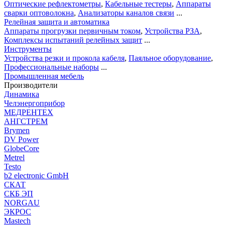
Оптические рефлектометры
,
Кабельные тестеры
,
Аппараты
сварки оптоволокна
,
Анализаторы каналов связи
...
Релейная защита и автоматика
Аппараты прогрузки первичным током
,
Устройства РЗА
,
Комплексы испытаний релейных защит
...
Инструменты
Устройства резки и прокола кабеля
,
Паяльное оборудование
,
Профессиональные наборы
...
Промышленная мебель
Производители
Динамика
Челэнергоприбор
МЕДРЕНТЕХ
АНГСТРЕМ
Brymen
DV Power
GlobeCore
Metrel
Testo
b2 electronic GmbH
СКАТ
СКБ ЭП
NORGAU
ЭКРОС
Mastech