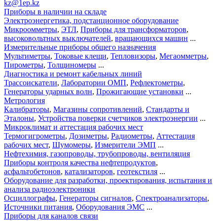
kz@1ep.kz
Приборы в наличии на складе
Электроэнергетика, подстанционное оборудование
Микроомметры
,
ЭТЛ
,
Приборы для трансформаторов
,
высоковольтных выключателей
,
вращающихся машин
...
Измерительные приборы общего назначения
Мультиметры
,
Токовые клещи
,
Тепловизоры
,
Мегаомметры
,
Пирометры
,
Толщиномеры
...
Диагностика и ремонт кабельных линий
Трассоискатели
,
Лаборатории ОМП
,
Рефлектометры
,
Генераторы ударных волн
,
Прожигающие установки
...
Метрология
Калибраторы
,
Магазины сопротивлений
,
Стандарты и
Эталоны
,
Устройства поверки счетчиков электроэнергии
...
Микроклимат и аттестация рабочих мест
Термогигрометры
,
Дозиметры
,
Радиометры
,
Аттестация
рабочих мест
,
Шумомеры
,
Измерители ЭМП
...
Нефтехимия, газопроводы, трубопроводы, вентиляция
Приборы контроля качества нефтепродуктов
,
асфальтобетонов
,
катализаторов
,
геотекстиля
...
Оборудование для разработки, проектирования, испытания и
анализа радиоэлектроники
Осциллографы
,
Генераторы сигналов
,
Спектроанализаторы
,
Источники питания
,
Оборудования ЭМС
...
Приборы для каналов связи