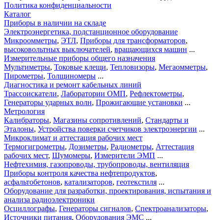
Политика конфиденциальности
Каталог
Приборы в наличии на складе
Электроэнергетика, подстанционное оборудование
Микроомметры
,
ЭТЛ
,
Приборы для трансформаторов
,
высоковольтных выключателей
,
вращающихся машин
...
Измерительные приборы общего назначения
Мультиметры
,
Токовые клещи
,
Тепловизоры
,
Мегаомметры
,
Пирометры
,
Толщиномеры
...
Диагностика и ремонт кабельных линий
Трассоискатели
,
Лаборатории ОМП
,
Рефлектометры
,
Генераторы ударных волн
,
Прожигающие установки
...
Метрология
Калибраторы
,
Магазины сопротивлений
,
Стандарты и
Эталоны
,
Устройства поверки счетчиков электроэнергии
...
Микроклимат и аттестация рабочих мест
Термогигрометры
,
Дозиметры
,
Радиометры
,
Аттестация
рабочих мест
,
Шумомеры
,
Измерители ЭМП
...
Нефтехимия, газопроводы, трубопроводы, вентиляция
Приборы контроля качества нефтепродуктов
,
асфальтобетонов
,
катализаторов
,
геотекстиля
...
Оборудование для разработки, проектирования, испытания и
анализа радиоэлектроники
Осциллографы
,
Генераторы сигналов
,
Спектроанализаторы
,
Источники питания
,
Оборудования ЭМС
...