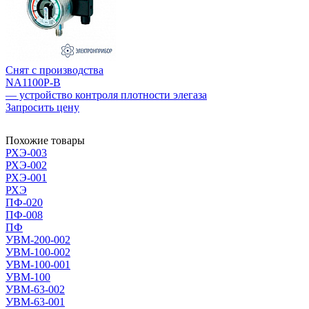
Снят с производства
NA1100P-B
— устройство контроля плотности элегаза
Запросить цену
Похожие товары
РХЭ-003
РХЭ-002
РХЭ-001
РХЭ
ПФ-020
ПФ-008
ПФ
УВМ-200-002
УВМ-100-002
УВМ-100-001
УВМ-100
УВМ-63-002
УВМ-63-001