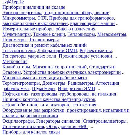
kz@1ep.kz
Приборы в наличии на складе
Электроэнергетика, подстанционное оборудование
Микроомметры
,
ЭТЛ
,
Приборы для трансформаторов
,
высоковольтных выключателей
,
вращающихся машин
...
Измерительные приборы общего назначения
Мультиметры
,
Токовые клещи
,
Тепловизоры
,
Мегаомметры
,
Пирометры
,
Толщиномеры
...
Диагностика и ремонт кабельных линий
Трассоискатели
,
Лаборатории ОМП
,
Рефлектометры
,
Генераторы ударных волн
,
Прожигающие установки
...
Метрология
Калибраторы
,
Магазины сопротивлений
,
Стандарты и
Эталоны
,
Устройства поверки счетчиков электроэнергии
...
Микроклимат и аттестация рабочих мест
Термогигрометры
,
Дозиметры
,
Радиометры
,
Аттестация
рабочих мест
,
Шумомеры
,
Измерители ЭМП
...
Нефтехимия, газопроводы, трубопроводы, вентиляция
Приборы контроля качества нефтепродуктов
,
асфальтобетонов
,
катализаторов
,
геотекстиля
...
Оборудование для разработки, проектирования, испытания и
анализа радиоэлектроники
Осциллографы
,
Генераторы сигналов
,
Спектроанализаторы
,
Источники питания
,
Оборудования ЭМС
...
Приборы для каналов связи