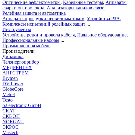
Оптические рефлектометры
,
Кабельные тестеры
,
Аппараты
сварки оптоволокна
,
Анализаторы каналов связи
...
Релейная защита и автоматика
Аппараты прогрузки первичным током
,
Устройства РЗА
,
Комплексы испытаний релейных защит
...
Инструменты
Устройства резки и прокола кабеля
,
Паяльное оборудование
,
Профессиональные наборы
...
Промышленная мебель
Производители
Динамика
Челэнергоприбор
МЕДРЕНТЕХ
АНГСТРЕМ
Brymen
DV Power
GlobeCore
Metrel
Testo
b2 electronic GmbH
СКАТ
СКБ ЭП
NORGAU
ЭКРОС
Mastech