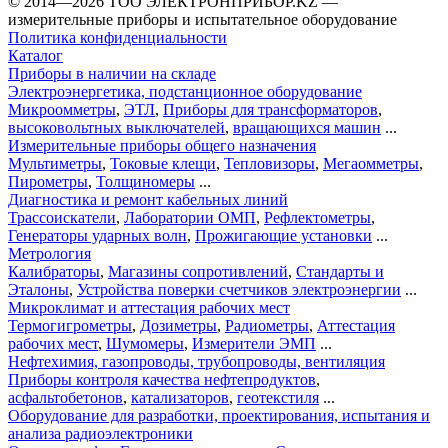
©️ 2014—2026
ТОО ЭЛЕКТРОНПРИБОР.KZ
—
измерительные приборы и испытательное оборудование
Политика конфиденциальности
Каталог
Приборы в наличии на складе
Электроэнергетика, подстанционное оборудование
Микроомметры
,
ЭТЛ
,
Приборы для трансформаторов
,
высоковольтных выключателей
,
вращающихся машин
...
Измерительные приборы общего назначения
Мультиметры
,
Токовые клещи
,
Тепловизоры
,
Мегаомметры
,
Пирометры
,
Толщиномеры
...
Диагностика и ремонт кабельных линий
Трассоискатели
,
Лаборатории ОМП
,
Рефлектометры
,
Генераторы ударных волн
,
Прожигающие установки
...
Метрология
Калибраторы
,
Магазины сопротивлений
,
Стандарты и
Эталоны
,
Устройства поверки счетчиков электроэнергии
...
Микроклимат и аттестация рабочих мест
Термогигрометры
,
Дозиметры
,
Радиометры
,
Аттестация
рабочих мест
,
Шумомеры
,
Измерители ЭМП
...
Нефтехимия, газопроводы, трубопроводы, вентиляция
Приборы контроля качества нефтепродуктов
,
асфальтобетонов
,
катализаторов
,
геотекстиля
...
Оборудование для разработки, проектирования, испытания и
анализа радиоэлектроники