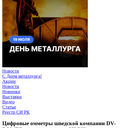
Новости
С Днем металлурга!
Акции
Новости
Новинки
Выставки
Видео
Статьи
Реестр СИ РК
Цифровые омметры шведской компании DV-