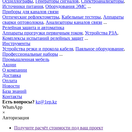
Осциллографы
,
Генераторы сигналов
,
Спектроанализаторы
,
Источники питания
,
Оборудования ЭМС
...
Приборы для каналов связи
Оптические рефлектометры
,
Кабельные тестеры
,
Аппараты
сварки оптоволокна
,
Анализаторы каналов связи
...
Релейная защита и автоматика
Аппараты прогрузки первичным током
,
Устройства РЗА
,
Комплексы испытаний релейных защит
...
Инструменты
Устройства резки и прокола кабеля
,
Паяльное оборудование
,
Профессиональные наборы
...
Промышленная мебель
Акции
О компании
Доставка
Оплата
Новости
База знаний
Контакты
Есть вопросы?
kz@1ep.kz
WhatsApp
×
Авторизация
Получите расчёт стоимости под ваш проект