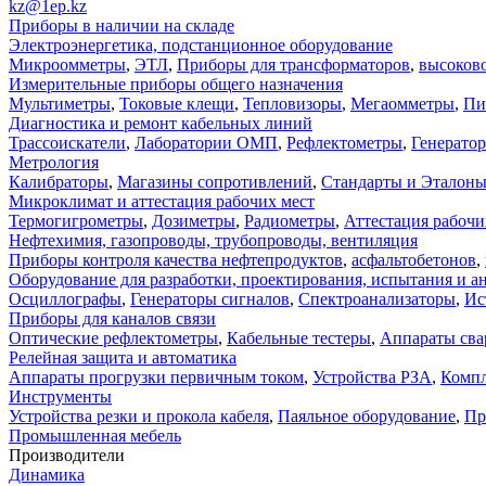
kz@1ep.kz
Приборы в наличии на складе
Электроэнергетика, подстанционное оборудование
Микроомметры
,
ЭТЛ
,
Приборы для трансформаторов
,
высоков
Измерительные приборы общего назначения
Мультиметры
,
Токовые клещи
,
Тепловизоры
,
Мегаомметры
,
Пи
Диагностика и ремонт кабельных линий
Трассоискатели
,
Лаборатории ОМП
,
Рефлектометры
,
Генерато
Метрология
Калибраторы
,
Магазины сопротивлений
,
Стандарты и Эталон
Микроклимат и аттестация рабочих мест
Термогигрометры
,
Дозиметры
,
Радиометры
,
Аттестация рабочи
Нефтехимия, газопроводы, трубопроводы, вентиляция
Приборы контроля качества нефтепродуктов
,
асфальтобетонов
,
Оборудование для разработки, проектирования, испытания и а
Осциллографы
,
Генераторы сигналов
,
Спектроанализаторы
,
Ис
Приборы для каналов связи
Оптические рефлектометры
,
Кабельные тестеры
,
Аппараты сва
Релейная защита и автоматика
Аппараты прогрузки первичным током
,
Устройства РЗА
,
Компл
Инструменты
Устройства резки и прокола кабеля
,
Паяльное оборудование
,
Пр
Промышленная мебель
Производители
Динамика