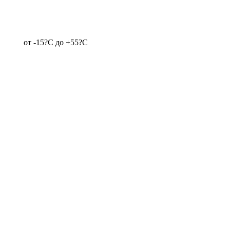
от -15?C до +55?C