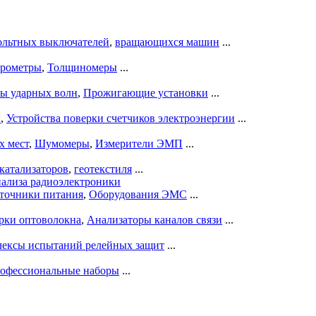
ольтных выключателей
,
вращающихся машин
...
рометры
,
Толщиномеры
...
ры ударных волн
,
Прожигающие установки
...
ы
,
Устройства поверки счетчиков электроэнергии
...
х мест
,
Шумомеры
,
Измерители ЭМП
...
катализаторов
,
геотекстиля
...
нализа радиоэлектроники
точники питания
,
Оборудования ЭМС
...
рки оптоволокна
,
Анализаторы каналов связи
...
ексы испытаний релейных защит
...
офессиональные наборы
...