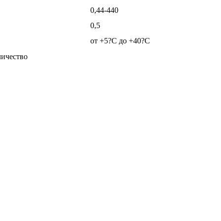
0,44-440
0,5
от +5?C до +40?C
ичество