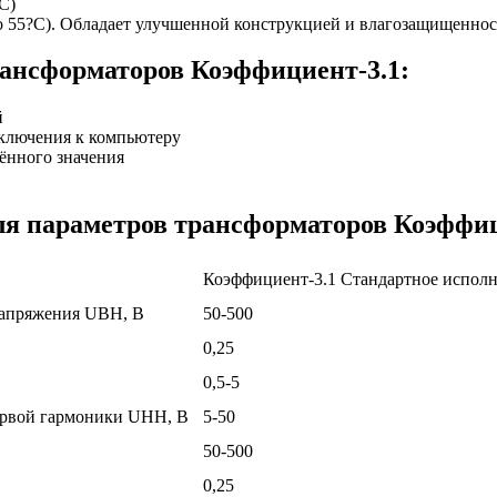
C)
до 55?C). Обладает улучшенной конструкцией и влагозащищеннос
рансформаторов Коэффициент-3.1:
й
ключения к компьютеру
ённого значения
ля параметров трансформаторов Коэффиц
Коэффициент-3.1 Стандартное испол
напряжения UВН, В
50-500
0,25
0,5-5
ервой гармоники UНН, В
5-50
50-500
0,25