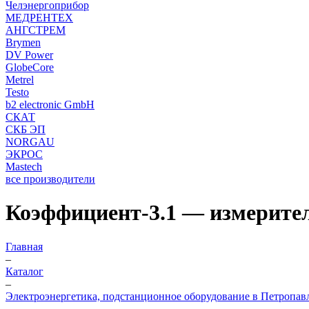
Челэнергоприбор
МЕДРЕНТЕХ
АНГСТРЕМ
Brymen
DV Power
GlobeCore
Metrel
Testo
b2 electronic GmbH
СКАТ
СКБ ЭП
NORGAU
ЭКРОС
Mastech
все производители
Коэффициент-3.1 — измерите
Главная
–
Каталог
–
Электроэнергетика, подстанционное оборудование в Петропав
–