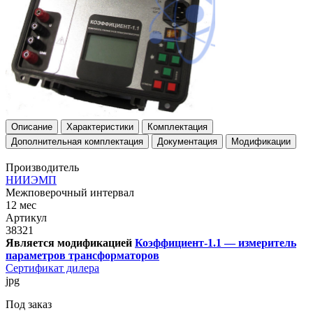
Описание
Характеристики
Комплектация
Дополнительная комплектация
Документация
Модификации
Производитель
НИИЭМП
Межповерочный интервал
12 мес
Артикул
38321
Является модификацией
Коэффициент-1.1 — измеритель
параметров трансформаторов
Сертификат дилера
jpg
Под заказ