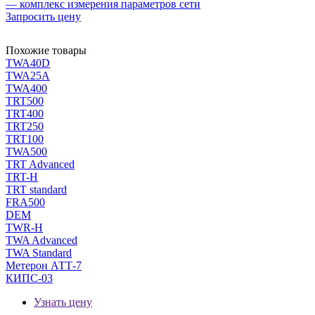
— комплекс измерения параметров сети
Запросить цену
Похожие товары
TWA40D
TWA25A
TWA400
TRT500
TRT400
TRT250
TRT100
TWA500
TRT Advanced
TRT-H
TRT standard
FRA500
DEM
TWR-H
TWA Advanced
TWA Standard
Метерон АТТ-7
КИПС-03
Узнать цену