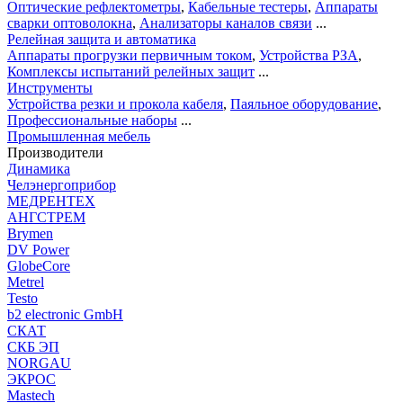
Оптические рефлектометры
,
Кабельные тестеры
,
Аппараты
сварки оптоволокна
,
Анализаторы каналов связи
...
Релейная защита и автоматика
Аппараты прогрузки первичным током
,
Устройства РЗА
,
Комплексы испытаний релейных защит
...
Инструменты
Устройства резки и прокола кабеля
,
Паяльное оборудование
,
Профессиональные наборы
...
Промышленная мебель
Производители
Динамика
Челэнергоприбор
МЕДРЕНТЕХ
АНГСТРЕМ
Brymen
DV Power
GlobeCore
Metrel
Testo
b2 electronic GmbH
СКАТ
СКБ ЭП
NORGAU
ЭКРОС
Mastech