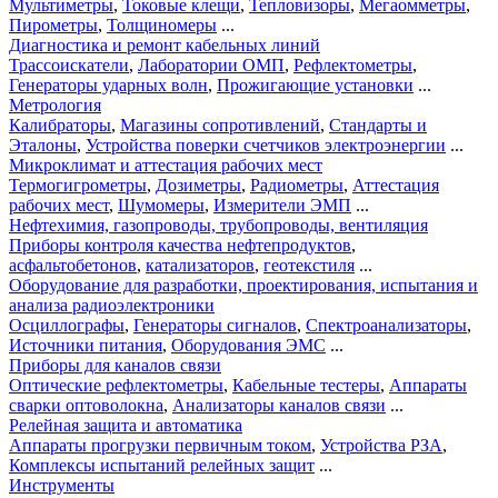
Мультиметры
,
Токовые клещи
,
Тепловизоры
,
Мегаомметры
,
Пирометры
,
Толщиномеры
...
Диагностика и ремонт кабельных линий
Трассоискатели
,
Лаборатории ОМП
,
Рефлектометры
,
Генераторы ударных волн
,
Прожигающие установки
...
Метрология
Калибраторы
,
Магазины сопротивлений
,
Стандарты и
Эталоны
,
Устройства поверки счетчиков электроэнергии
...
Микроклимат и аттестация рабочих мест
Термогигрометры
,
Дозиметры
,
Радиометры
,
Аттестация
рабочих мест
,
Шумомеры
,
Измерители ЭМП
...
Нефтехимия, газопроводы, трубопроводы, вентиляция
Приборы контроля качества нефтепродуктов
,
асфальтобетонов
,
катализаторов
,
геотекстиля
...
Оборудование для разработки, проектирования, испытания и
анализа радиоэлектроники
Осциллографы
,
Генераторы сигналов
,
Спектроанализаторы
,
Источники питания
,
Оборудования ЭМС
...
Приборы для каналов связи
Оптические рефлектометры
,
Кабельные тестеры
,
Аппараты
сварки оптоволокна
,
Анализаторы каналов связи
...
Релейная защита и автоматика
Аппараты прогрузки первичным током
,
Устройства РЗА
,
Комплексы испытаний релейных защит
...
Инструменты