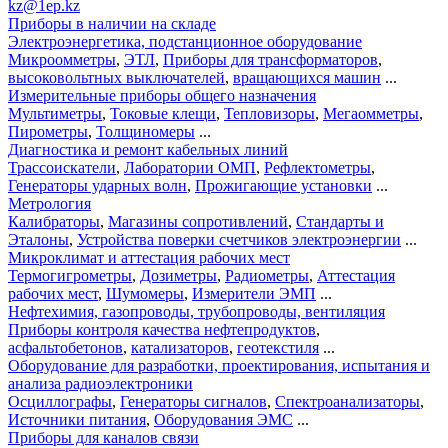
kz@1ep.kz
Приборы в наличии на складе
Электроэнергетика, подстанционное оборудование
Микроомметры
,
ЭТЛ
,
Приборы для трансформаторов
,
высоковольтных выключателей
,
вращающихся машин
...
Измерительные приборы общего назначения
Мультиметры
,
Токовые клещи
,
Тепловизоры
,
Мегаомметры
,
Пирометры
,
Толщиномеры
...
Диагностика и ремонт кабельных линий
Трассоискатели
,
Лаборатории ОМП
,
Рефлектометры
,
Генераторы ударных волн
,
Прожигающие установки
...
Метрология
Калибраторы
,
Магазины сопротивлений
,
Стандарты и
Эталоны
,
Устройства поверки счетчиков электроэнергии
...
Микроклимат и аттестация рабочих мест
Термогигрометры
,
Дозиметры
,
Радиометры
,
Аттестация
рабочих мест
,
Шумомеры
,
Измерители ЭМП
...
Нефтехимия, газопроводы, трубопроводы, вентиляция
Приборы контроля качества нефтепродуктов
,
асфальтобетонов
,
катализаторов
,
геотекстиля
...
Оборудование для разработки, проектирования, испытания и
анализа радиоэлектроники
Осциллографы
,
Генераторы сигналов
,
Спектроанализаторы
,
Источники питания
,
Оборудования ЭМС
...
Приборы для каналов связи